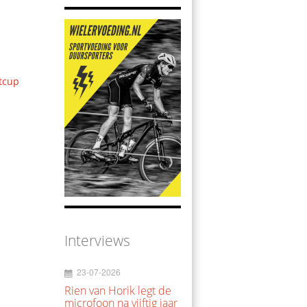
tcup
Interviews
23-07-2026
Rien van Horik legt de
microfoon na vijftig jaar