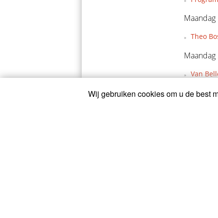
Maandag 
Theo Bo
Maandag 
Van Bel
Megens 
Brand z
Wij gebruiken cookies om u de best mo
Wiebes 
NK Baan
KNWU-se
Uitslag
Zondag 2
Lavreyse
Hoppeza
Wiebes s
Track Ni