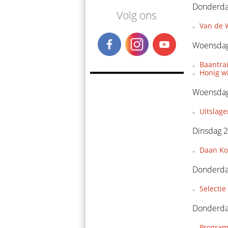
Donderda
Volg ons
Van de W
Woensdag
Baantra
Honig w
Woensdag
Uitslage
Dinsdag 2
Daan Koo
Donderda
Selecti
Donderda
Program