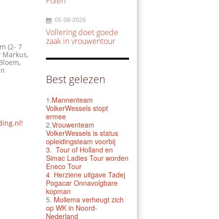
Polen
05-08-2026
Vollering doet goede
zaak in vrouwentour
m (2- 7
y Markus,
 Bloem,
en
Best gelezen
1.
Mannenteam
VolkerWessels stopt
ermee
ding.nl!
2.
Vrouwenteam
VolkerWessels is status
opleidingsteam voorbij
3.
Tour of Holland en
Simac Ladies Tour worden
Eneco Tour
4 Herziene uitgave Tadej
Pogacar Onnavolgbare
kopman
5.
Mollema verheugt zich
op WK in Noord-
Nederland