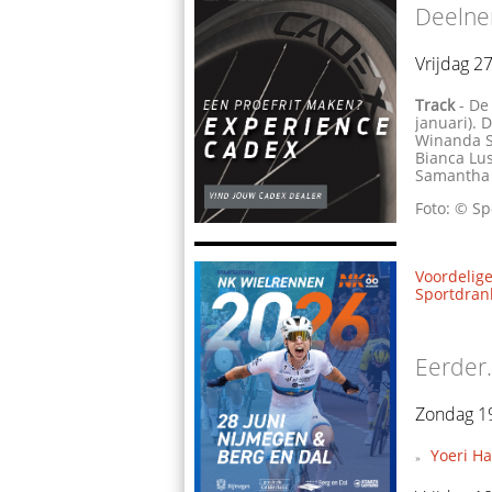
Deelne
Vrijdag 
Track
- De
januari). 
Winanda S
Bianca Lus
Samantha 
Foto: © Sp
Voordelige
Sportdrank
Eerder.
Zondag 19
Yoeri H