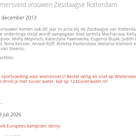
mersveld vrouwen Zesdaagse Rotterdam
27 december 2013
 vrouwen komen ook dit jaar in actie bij de Zesdaagse van Rotterda
De onderlinge strijd wordt aangegaan door Jarmila Machacova, Kell
poor, Molly Meyvisch, Katarzyna Pawlowska, Eugenia Bujak, Judith
t, Nina Kessler, Anouk Rijff, Alzbeta Pavlendova, Melanie Klement 
van Steenis.
ortfoto
 sportvoeding voor wielrenners? Bestel veilig en snel op Wielervoe
 drink je met zuiver water, kijk op 123zuiverwater.nl!
..
 juli 2026
avik Europees kampioen derny