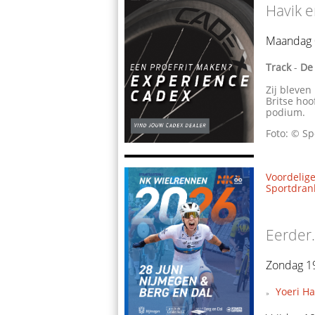
Havik 
Maandag 
Track
-
De
Zij bleven
Britse ho
podium.
Foto: © Sp
Voordelige
Sportdrank
Eerder.
Zondag 19
Yoeri H