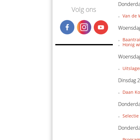
Donderda
Volg ons
Van de W
Woensdag
Baantra
Honig w
Woensdag
Uitslage
Dinsdag 2
Daan Koo
Donderda
Selecti
Donderda
Program