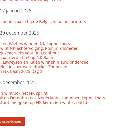
12 januari 2026
s bondscoach bij de Belgische baansprinters
29 december 2025
le en Wiebes winnen NK koppelkoers
wint NK achtervolging, Romijn kilometer
eg zegereeks voort in Loenhout
naar derde titel op NK Baan
: Lavreysen en Kalee winnen nieuw onderdeel
lectie voor wereldbeker Zonhoven
en NK Baan 2025 Dag 3
8 december 2025
n wint ook het NK sprint
k en Dorenbos ook Nederlands kampioen koppelkoers
tunt met goud op NK keirin (en wint scratch)
euwsberichten