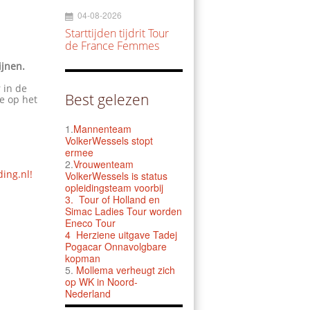
04-08-2026
Starttijden tijdrit Tour
de France Femmes
ijnen.
 in de
Best gelezen
e op het
1.
Mannenteam
VolkerWessels stopt
ermee
2.
Vrouwenteam
ding.nl!
VolkerWessels is status
opleidingsteam voorbij
3.
Tour of Holland en
Simac Ladies Tour worden
Eneco Tour
4 Herziene uitgave Tadej
Pogacar Onnavolgbare
kopman
5.
Mollema verheugt zich
op WK in Noord-
Nederland