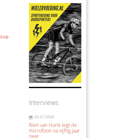
tcup
Interviews
23-07-2026
Rien van Horik legt de
microfoon na vijftig jaar
neer