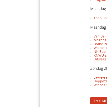
Maandag 
Theo Bo
Maandag 
Van Bel
Megens 
Brand z
Wiebes 
NK Baan
KNWU-se
Uitslag
Zondag 2
Lavreyse
Hoppeza
Wiebes s
Track Ni