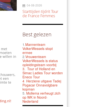
04-08-2026
Starttijden tijdrit Tour
de France Femmes
Best gelezen
1.
Mannenteam
VolkerWessels stopt
t met
ermee
 moeten
 willen in
2.
Vrouwenteam
VolkerWessels is status
opleidingsteam voorbij
3.
Tour of Holland en
Simac Ladies Tour worden
schouwers,
Eneco Tour
et een
4 Herziene uitgave Tadej
imte te
Pogacar Onnavolgbare
kopman
5.
Mollema verheugt zich
op WK in Noord-
ding.nl!
Nederland