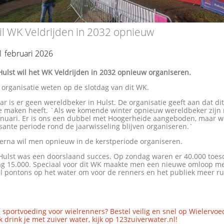
il WK Veldrijden in 2032 opnieuw
 februari 2026
Hulst wil het WK Veldrijden in 2032 opnieuw organiseren.
e organisatie weten op de slotdag van dit WK.
ar is er geen wereldbeker in Hulst. De organisatie geeft aan dat di
te maken heeft. `Als we komende winter opnieuw wereldbeker zijn
anuari. Er is ons een dubbel met Hoogerheide aangeboden, maar we
sante periode rond de jaarwisseling blijven organiseren.`
 erna wil men opnieuw in de kerstperiode organiseren.
 Hulst was een doorslaand succes. Op zondag waren er 40.000 toe
ag 15.000. Speciaal voor dit WK maakte men een nieuwe omloop m
al pontons op het water om voor de renners en het publiek meer ru
 sportvoeding voor wielrenners? Bestel veilig en snel op Wielervoe
 drink je met zuiver water, kijk op 123zuiverwater.nl!