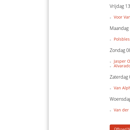
Vrijdag 1
Voor Van
Maandag 
Polsble
Zondag 08
Jasper O
Alvarado
Zaterdag 
Van Alp
Woensdag
Van der
Offroad 