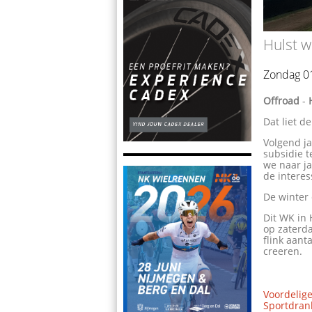
Hulst w
Zondag 01
Offroad
-
Dat liet d
Volgend ja
subsidie 
we naar j
de interes
De winter
Dit WK in
op zaterd
flink aant
creeren.
Voordelige
Sportdrank