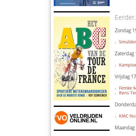
Eerder.
Zondag 19
Smulder
Zaterdag 
Kampioe
Vrijdag 17
Femke Mo
Rens Te
Donderdag
KMC Nuk
Maandag 