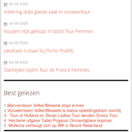
05-08-2026
Vollering doet goede zaak in vrouwentour
04-08-2026
Nooijen nipt geklopt in tijdrit Tour Femmes
04-08-2026
Jakobsen is klaar bij Picnic-PostNL
04-08-2026
Starttijden tijdrit Tour de France Femmes
Best gelezen
1.
Mannenteam VolkerWessels stopt ermee
2.
Vrouwenteam VolkerWessels is status opleidingsteam voorbij
3.
Tour of Holland en Simac Ladies Tour worden Eneco Tour
4 Herziene uitgave Tadej Pogacar Onnavolgbare kopman
5.
Mollema verheugt zich op WK in Noord-Nederland