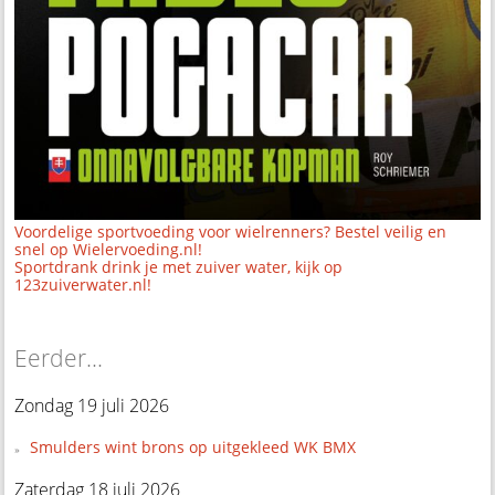
Voordelige sportvoeding voor wielrenners? Bestel veilig en
snel op Wielervoeding.nl!
Sportdrank drink je met zuiver water, kijk op
123zuiverwater.nl!
Eerder...
Zondag 19 juli 2026
Smulders wint brons op uitgekleed WK BMX
Zaterdag 18 juli 2026