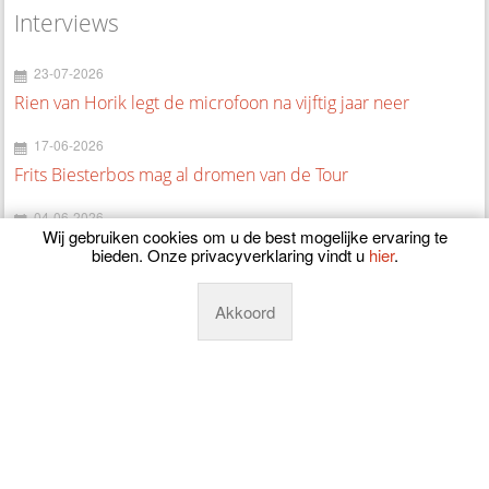
Interviews
23-07-2026
Rien van Horik legt de microfoon na vijftig jaar neer
17-06-2026
Frits Biesterbos mag al dromen van de Tour
04-06-2026
Wij gebruiken cookies om u de best mogelijke ervaring te
Roan Konings kijkt uit naar de Baloise Belgium Tour
bieden. Onze privacyverklaring vindt u
hier
.
30-05-2026
Akkoord
Volledig herstelde Marijn van den Berg via Copenhagen
Sprint naar NK
23-03-2026
Elmar Abma wil seizoen lang kansen pakken