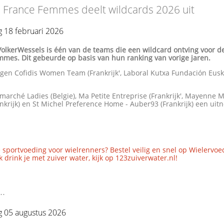
e France Femmes deelt wildcards 2026 uit
 18 februari 2026
VolkerWessels is één van de teams die een wildcard ontving voor d
mmes. Dit gebeurde op basis van hun ranking van vorige jaren.
egen Cofidis Women Team (Frankrijk', Laboral Kutxa Fundación Eus
rmarché Ladies (Belgie), Ma Petite Entreprise (Frankrijk', Mayenne
nkrijk) en St Michel Preference Home - Auber93 (Frankrijk) een uitn
 sportvoeding voor wielrenners? Bestel veilig en snel op Wielervoe
 drink je met zuiver water, kijk op 123zuiverwater.nl!
..
 05 augustus 2026