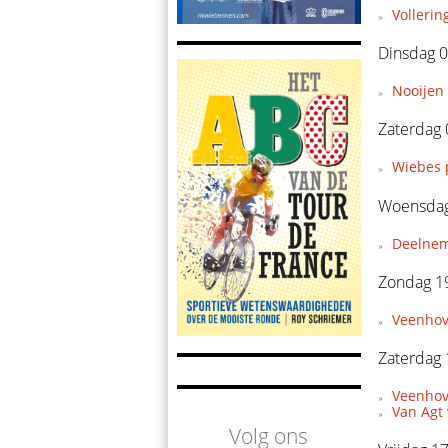
Vollerin
Dinsdag 0
Nooijen 
Zaterdag 
Wiebes 
Woensdag 
Deelnem
Zondag 19
Veenhov
Zaterdag 
Veenhove
Van Agt 
Volg ons