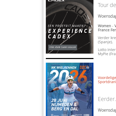
Tour d
Woensdag
Women
-
France Fe
Verder kr
(Spanje),
Lotto Inte
MyPie (Fra
Voordelige
Sportdrank
Eerder.
Woensdag