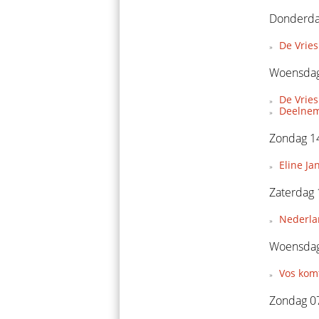
Donderda
De Vries
Woensdag
De Vries
Deelnem
Zondag 14
Eline Ja
Zaterdag 
Nederla
Woensdag
Vos komt
Zondag 07