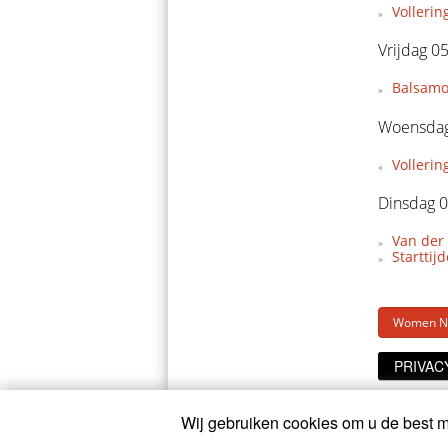
Vollerin
Vrijdag 0
Balsamo 
Woensdag
Vollerin
Dinsdag 0
Van der 
Starttij
Women Ni
PRIVAC
Wij gebruiken cookies om u de best mo
© 2026
CyclingOnline.nl