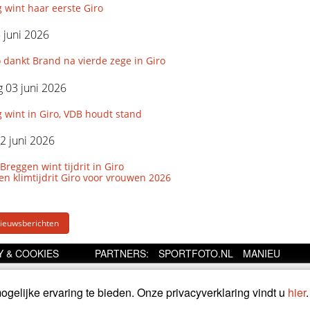
g wint haar eerste Giro
5 juni 2026
dankt Brand na vierde zege in Giro
 03 juni 2026
g wint in Giro, VDB houdt stand
2 juni 2026
Breggen wint tijdrit in Giro
den klimtijdrit Giro voor vrouwen 2026
euwsberichten
Y & COOKIES
PARTNERS:
SPORTFOTO.NL
MANIEU
gelijke ervaring te bieden. Onze privacyverklaring vindt u
hier
.