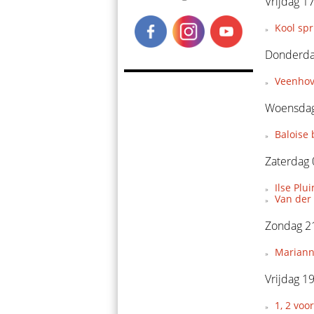
Vrijdag 17
Kool spr
Donderdag
Veenhove
Woensdag 
Baloise 
Zaterdag 
Ilse Pl
Van der
Zondag 21
Marianne
Vrijdag 1
1, 2 voo