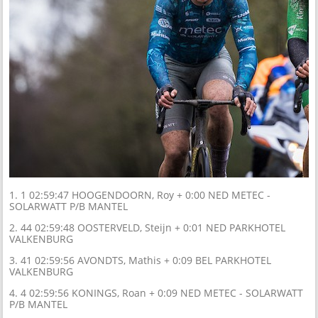
1. 1 02:59:47 HOOGENDOORN, Roy + 0:00 NED METEC -
SOLARWATT P/B MANTEL
2. 44 02:59:48 OOSTERVELD, Steijn + 0:01 NED PARKHOTEL
VALKENBURG
3. 41 02:59:56 AVONDTS, Mathis + 0:09 BEL PARKHOTEL
VALKENBURG
4. 4 02:59:56 KONINGS, Roan + 0:09 NED METEC - SOLARWATT
P/B MANTEL