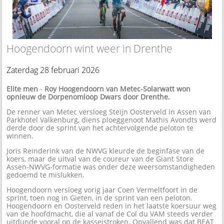
Hoogendoorn wint weer in Drenthe
Zaterdag 28 februari 2026
Elite men
-
Roy Hoogendoorn van Metec-Solarwatt won
opnieuw de Dorpenomloop Dwars door Drenthe.
De renner van Metec versloeg Steijn Oosterveld in Assen van
Parkhotel Valkenburg, diens ploeggenoot Mathis Avondts werd
derde door de sprint van het achtervolgende peloton te
winnen.
Joris Reinderink van de NWVG kleurde de beginfase van de
koers, maar de uitval van de coureur van de Giant Store
Assen-NWVG-formatie was onder deze weersomstandigheden
gedoemd te mislukken.
Hoogendoorn versloeg vorig jaar Coen Vermeltfoort in de
sprint, toen nog in Gieten, in de sprint van een peloton.
Hoogendoorn en Oosterveld reden in het laatste koersuur weg
van de hoofdmacht, die al vanaf de Col du VAM steeds verder
uitdunde vooral op de kasseistroken. Opvallend was dat BEAT