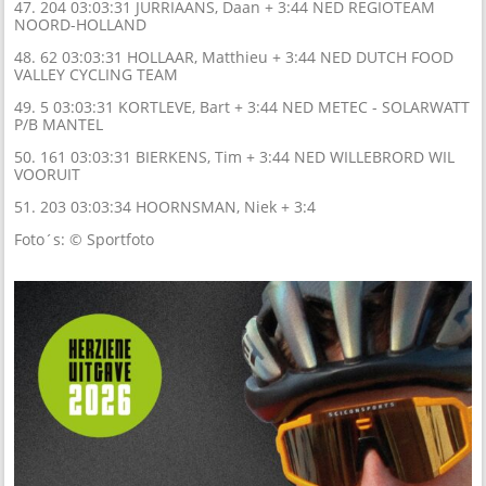
47. 204 03:03:31 JURRIAANS, Daan + 3:44 NED REGIOTEAM
NOORD-HOLLAND
48. 62 03:03:31 HOLLAAR, Matthieu + 3:44 NED DUTCH FOOD
VALLEY CYCLING TEAM
49. 5 03:03:31 KORTLEVE, Bart + 3:44 NED METEC - SOLARWATT
P/B MANTEL
50. 161 03:03:31 BIERKENS, Tim + 3:44 NED WILLEBRORD WIL
VOORUIT
51. 203 03:03:34 HOORNSMAN, Niek + 3:4
Foto´s: © Sportfoto