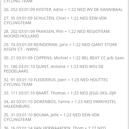
CYCLING TEAM
26. 252 03:01:09 KOSTER, Adne + 1:22 NED WV DE KANNIBAAL
27. 35 03:01:09 SCHULTEN, Chiel + 1:22 NED EEW-VDK
CYCLINGTEAM
28. 202 03:01:09 FRANSEN, Pim + 1:22 NED REGIOTEAM
NOORD-HOLLAND
29. 74 03:01:09 REINDERINK, Joris + 1:22 NED GIANT STORE
ASSEN CT - NWVG
30. 21 03:01:09 COPPENS, Michiel + 1:22 BEL BEAT CC p/b Saxo
31. 186 03:01:10 QUINT, Antoine + 1:23 NED WSV DE
PEDDELAARS
32. 91 03:01:10 FLEDDERUS, Joeri + 1:23 NED HOUTTEC
CYCLING TEAM
33. 111 03:01:10 BAART, Thomas + 1:23 NED JEGG-SKIL-DJR
34. 43 03:01:10 DORENBOS, Yanne + 1:23 NED PARKHOTEL
VALKENBURG
35. 31 03:01:10 BOUMA, Jelle + 1:23 NED EEW-VDK
CYCLINGTEAM
36. 16 03:01:14 VAN HERWAARDEN, Thom + 1:27 NED