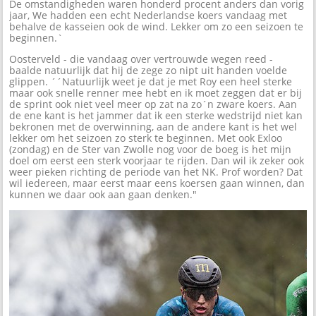
De omstandigheden waren honderd procent anders dan vorig
jaar, We hadden een echt Nederlandse koers vandaag met
behalve de kasseien ook de wind. Lekker om zo een seizoen te
beginnen.`
Oosterveld - die vandaag over vertrouwde wegen reed -
baalde natuurlijk dat hij de zege zo nipt uit handen voelde
glippen. ´´Natuurlijk weet je dat je met Roy een heel sterke
maar ook snelle renner mee hebt en ik moet zeggen dat er bij
de sprint ook niet veel meer op zat na zo´n zware koers. Aan
de ene kant is het jammer dat ik een sterke wedstrijd niet kan
bekronen met de overwinning, aan de andere kant is het wel
lekker om het seizoen zo sterk te beginnen. Met ook Exloo
(zondag) en de Ster van Zwolle nog voor de boeg is het mijn
doel om eerst een sterk voorjaar te rijden. Dan wil ik zeker ook
weer pieken richting de periode van het NK. Prof worden? Dat
wil iedereen, maar eerst maar eens koersen gaan winnen, dan
kunnen we daar ook aan gaan denken."