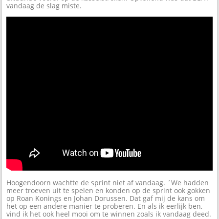
vandaag de slag miste.
Hoogendoorn wachtte de sprint niet af vandaag. ´We hadden
meer troeven uit te spelen en konden op de sprint ook gokken
op Roan Konings en Johan Dorussen. Dat gaf mij de kans om
het op een andere manier te proberen. En als ik eerlijk ben,
vind ik het ook heel mooi om te winnen zoals ik vandaag deed.