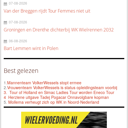
07-08-2026
Van der Breggen rijdt Tour Femmes niet uit
07-08-2026
Groningen en Drenthe dichterbij WK Wielrennen 2032
06-08-2026
Bart Lemmen wint in Polen
Best gelezen
1.
Mannenteam VolkerWessels stopt ermee
2.
Vrouwenteam VolkerWessels is status opleidingsteam voorbij
3.
Tour of Holland en Simac Ladies Tour worden Eneco Tour
4 Herziene uitgave Tadej Pogacar Onnavolgbare kopman
5.
Mollema verheugt zich op WK in Noord-Nederland