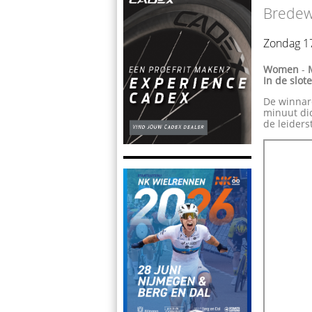
Bredewo
Zondag 1
Women
-
In de slo
De winnar
minuut dic
de leiders