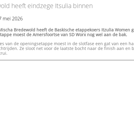
ld heeft eindzege Itsulia binnen
7 mei 2026
Mischa Bredewold heeft de Baskische etappekoers Itzulia Women 
tetappe moest de Amersfoortse van SD Worx nog wel aan de bak.
es van de openingsetappe moest in de slotfase een gat van een ha
htrijden. Ze sloot net voor de laatste bocht naar de finish aan en 
trui.