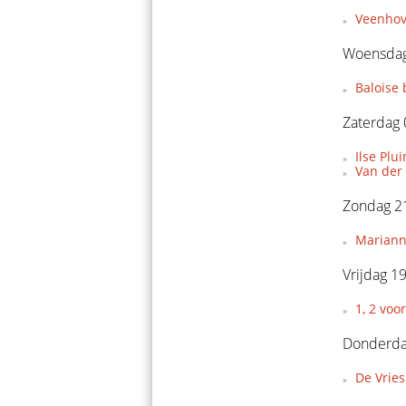
Veenhove
Woensdag 
Baloise 
Zaterdag 
Ilse Pl
Van der
Zondag 21
Marianne
Vrijdag 1
1, 2 voo
Donderda
De Vries