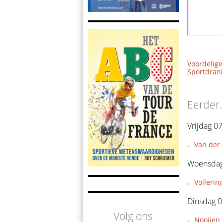
Voordelige
Sportdrank
Eerder.
Vrijdag 0
Van der 
Woensdag
Vollerin
Dinsdag 0
Volg ons
Nooijen 