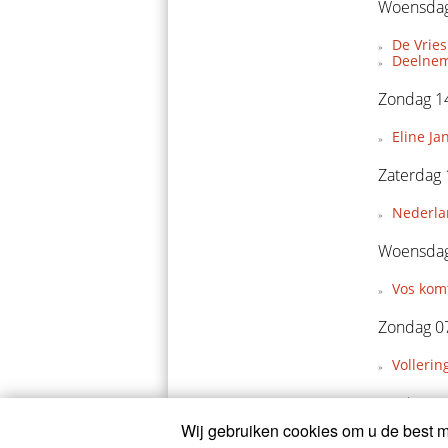
Woensdag
De Vries
Deelnem
Zondag 14
Eline Ja
Zaterdag 
Nederla
Woensdag
Vos komt
Zondag 07
Vollerin
Vrijdag 0
Wij gebruiken cookies om u de best mo
Balsamo 