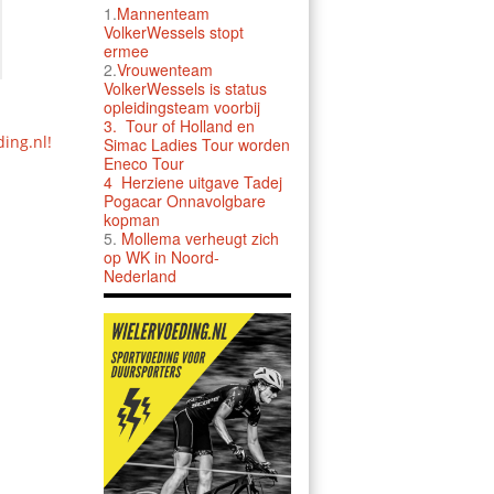
1.
Mannenteam
VolkerWessels stopt
ermee
2.
Vrouwenteam
VolkerWessels is status
opleidingsteam voorbij
3.
Tour of Holland en
ding.nl!
Simac Ladies Tour worden
Eneco Tour
4 Herziene uitgave Tadej
Pogacar Onnavolgbare
kopman
5.
Mollema verheugt zich
op WK in Noord-
Nederland