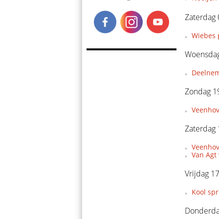
Zaterdag 
Wiebes 
Woensdag 
Deelnem
Zondag 19
Veenhov
Zaterdag 
Veenhove
Van Agt 
Vrijdag 17
Kool spr
Donderdag