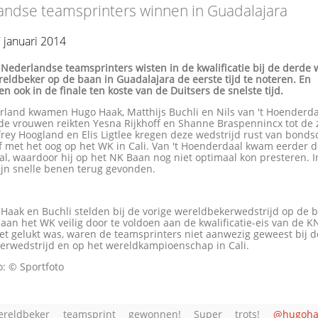
andse teamsprinters winnen in Guadalajara
7 januari 2014
Nederlandse teamsprinters wisten in de kwalificatie bij de derde 
eldbeker op de baan in Guadalajara de eerste tijd te noteren. En
en ook in de finale ten koste van de Duitsers de snelste tijd.
rland kwamen Hugo Haak, Matthijs Buchli en Nils van 't Hoenderda
 de vrouwen reikten Yesna Rijkhoff en Shanne Braspennincx tot de
ffrey Hoogland en Elis Ligtlee kregen deze wedstrijd rust van bond
f met het oog op het WK in Cali. Van 't Hoenderdaal kwam eerder d
al, waardoor hij op het NK Baan nog niet optimaal kon presteren. 
zijn snelle benen terug gevonden.
Haak en Buchli stelden bij de vorige wereldbekerwedstrijd op de 
an het WK veilig door te voldoen aan de kwalificatie-eis van de 
et gelukt was, waren de teamsprinters niet aanwezig geweest bij 
erwedstrijd en op het wereldkampioenschap in Cali.
o: © Sportfoto
ereldbeker teamsprint gewonnen! Super trots!
@hugoha