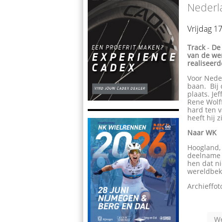
Nederl
Vrijdag 1
Track
-
De 
van de wer
realiseerd
Voor Nede
baan. Bij
plaats. Je
Rene Wolf
hard ten v
heeft hij 
Naar WK
Hoogland, 
deelname a
hen dat ni
wereldbek
Archieffot
W