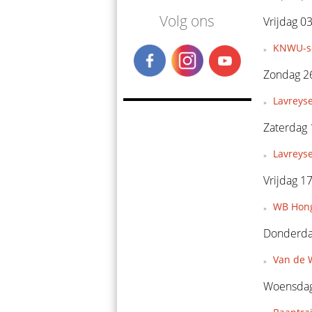
Volg ons
Vrijdag 03
KNWU-se
Zondag 26
Lavreyse
Zaterdag 
Lavreys
Vrijdag 1
WB Hong
Donderda
Van de W
Woensdag