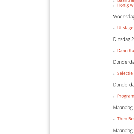
Baantra
Honig w
Woensdag
Uitslage
Dinsdag 2
Daan Koo
Donderda
Selecti
Donderda
Program
Maandag 
Theo Bo
Maandag 