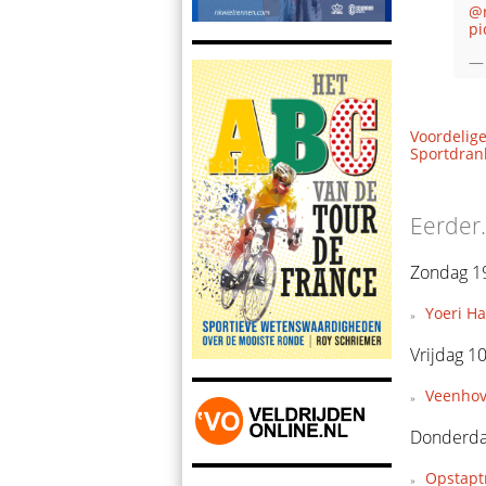
@r
pi
— 
Voordelige
Sportdrank
Eerder.
Zondag 19
Yoeri H
Vrijdag 10
Veenhov
Donderdag
Opstapt