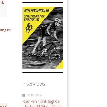
ick
ding.nl!
Interviews
23-07-2026
Rien van Horik legt de
microfoon na vijftig jaar
tcup