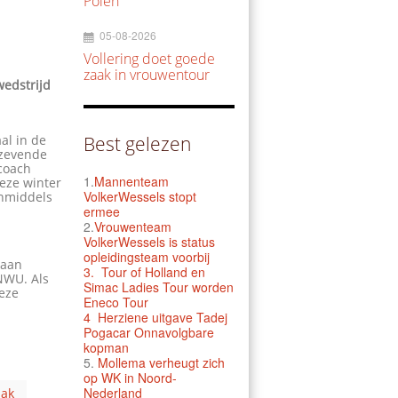
Polen
05-08-2026
Vollering doet goede
zaak in vrouwentour
wedstrijd
al in de
Best gelezen
 zevende
scoach
1.
Mannenteam
eze winter
VolkerWessels stopt
Inmiddels
ermee
2.
Vrouwenteam
VolkerWessels is status
opleidingsteam voorbij
baan
3.
Tour of Holland en
KNWU. Als
Simac Ladies Tour worden
deze
Eneco Tour
4 Herziene uitgave Tadej
Pogacar Onnavolgbare
kopman
5.
Mollema verheugt zich
op WK in Noord-
Nederland
ak