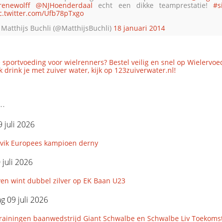
enewolff
@NJHoenderdaal
echt een dikke teamprestatie!
#s
c.twitter.com/Ufb78pTxgo
Matthijs Buchli (@MatthijsBuchli)
18 januari 2014
 sportvoeding voor wielrenners? Bestel veilig en snel op Wielervoe
 drink je met zuiver water, kijk op 123zuiverwater.nl!
..
 juli 2026
avik Europees kampioen derny
 juli 2026
en wint dubbel zilver op EK Baan U23
 09 juli 2026
rainingen baanwedstrijd Giant Schwalbe en Schwalbe Liv Toekoms