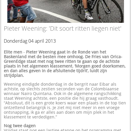
Pieter Weening: 'Dit soort ritten liegen niet'
Donderdag 04 april 2013
Elite men
-
Pieter Weening gaat in de Ronde van het
Baskenland met de besten mee omhoog. De Fries van Orica-
GreenEdge staat met nog twee ritten te gaan op de achtste
plaats in het algemeen klassement. ‘Morgen goed doorkomen,
en dan alles geven in de afsluitende tijdrit’, luidt zijn
strijdplan.
Weening eindigde donderdag in de bergrit naar Eibar als
achtste, op slechts zestien seconden van de Colombiaanse
winnaar Nairo Quintana. Ook in de algemene rangschikking
staat Weening achtste, een positie die hij graag vasthoudt.
“Absoluut, dit is een grote koers waar een plaats in de top tien
ontzettend belangrijk is. Je ziet mij niet meer in een vroege
ontsnapping, ik ga er alles aan doen om mijn plek in het
klassement te verdedigen.”
Nog twee dagen
Vrijdag staat nog een lastige etappe op het programma met