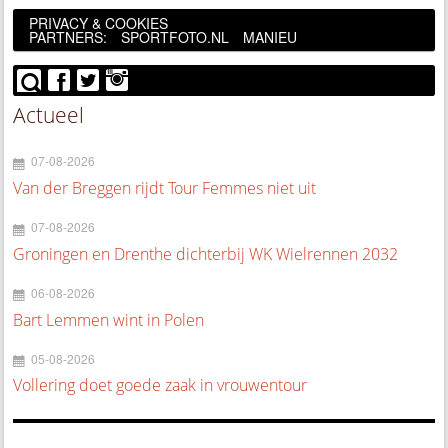
PRIVACY & COOKIES
PARTNERS:
SPORTFOTO.NL
MANIEU
Actueel
07-08-2026
Van der Breggen rijdt Tour Femmes niet uit
07-08-2026
Groningen en Drenthe dichterbij WK Wielrennen 2032
06-08-2026
Bart Lemmen wint in Polen
05-08-2026
Vollering doet goede zaak in vrouwentour