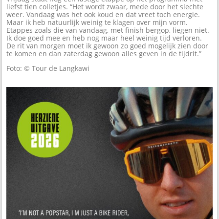
liefst tien colletjes. “Het wordt zwaar, mede door het slechte
weer. Vandaag was het ook koud en dat vreet toch energie.
Maar ik heb natuurlijk weinig te klagen over mijn vorm.
Etappes zoals die van vandaag, met finish bergop, liegen niet.
Ik doe goed mee en heb nog maar heel weinig tijd verloren.
De rit van morgen moet ik gewoon zo goed mogelijk zien door
te komen en dan zaterdag gewoon alles geven in de tijdrit.”
Foto: © Tour de Langkawi