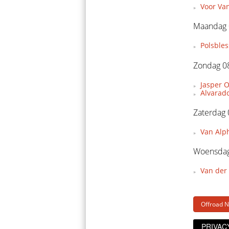
Voor Van
Maandag 
Polsble
Zondag 08
Jasper O
Alvarado
Zaterdag 
Van Alp
Woensdag
Van der
Offroad 
PRIVAC