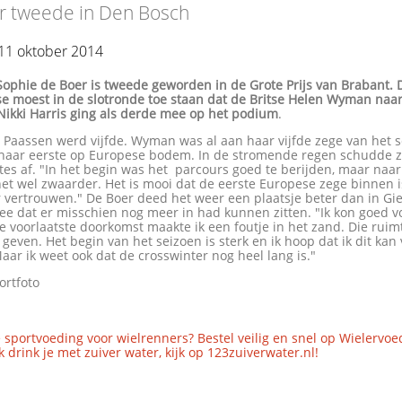
r tweede in Den Bosch
11 oktober 2014
Sophie de Boer is tweede geworden in de Grote Prijs van Brabant. 
e moest in de slotronde toe staan dat de Britse Helen Wyman naa
Nikki Harris ging als derde mee op het podium
.
 Paassen werd vijfde. Wyman was al aan haar vijfde zege van het 
 haar eerste op Europese bodem. In de stromende regen schudde 
es af. "In het begin was het parcours goed te berijden, maar naar
et wel zwaarder. Het is mooi dat de eerste Europese zege binnen i
 vertrouwen." De Boer deed het weer een plaatsje beter dan in Gi
ee dat er misschien nog meer in had kunnen zitten. "Ik kon goed v
e voorlaatste doorkomst maakte ik een foutje in het zand. Die ruim
 geven. Het begin van het seizoen is sterk en ik hoop dat ik dit kan 
ar ik weet ook dat de crosswinter nog heel lang is."
ortfoto
 sportvoeding voor wielrenners? Bestel veilig en snel op Wielervoe
 drink je met zuiver water, kijk op 123zuiverwater.nl!