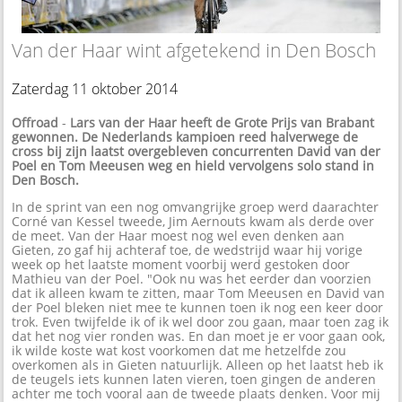
Van der Haar wint afgetekend in Den Bosch
Zaterdag 11 oktober 2014
Offroad
-
Lars van der Haar heeft de Grote Prijs van Brabant
gewonnen. De Nederlands kampioen reed halverwege de
cross bij zijn laatst overgebleven concurrenten David van der
Poel en Tom Meeusen weg en hield vervolgens solo stand in
Den Bosch.
In de sprint van een nog omvangrijke groep werd daarachter
Corné van Kessel tweede, Jim Aernouts kwam als derde over
de meet. Van der Haar moest nog wel even denken aan
Gieten, zo gaf hij achteraf toe, de wedstrijd waar hij vorige
week op het laatste moment voorbij werd gestoken door
Mathieu van der Poel. "Ook nu was het eerder dan voorzien
dat ik alleen kwam te zitten, maar Tom Meeusen en David van
der Poel bleken niet mee te kunnen toen ik nog een keer door
trok. Even twijfelde ik of ik wel door zou gaan, maar toen zag ik
dat het nog vier ronden was. En dan moet je er voor gaan ook,
ik wilde koste wat kost voorkomen dat me hetzelfde zou
overkomen als in Gieten natuurlijk. Alleen op het laatst heb ik
de teugels iets kunnen laten vieren, toen gingen de anderen
achter me toch vooral aan de tweede plaats denken. Voor mij