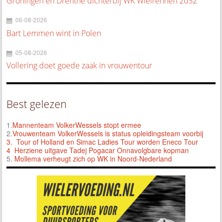
Groningen en Drenthe dichterbij WK Wielrennen 2032
06-08-2026
Bart Lemmen wint in Polen
05-08-2026
Vollering doet goede zaak in vrouwentour
Best gelezen
1.
Mannenteam VolkerWessels stopt ermee
2.
Vrouwenteam VolkerWessels is status opleidingsteam voorbij
3.
Tour of Holland en Simac Ladies Tour worden Eneco Tour
4 Herziene uitgave Tadej Pogacar Onnavolgbare kopman
5.
Mollema verheugt zich op WK in Noord-Nederland