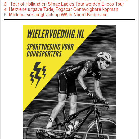
3.
Tour of Holland en Simac Ladies Tour worden Eneco Tour
4 Herziene uitgave Tadej Pogacar Onnavolgbare kopman
5.
Mollema verheugt zich op WK in Noord-Nederland