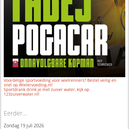
Voordelige sportvoeding voor wielrenners? Bestel veilig en
snel op Wielervoeding.nl!
Sportdrank drink je met zuiver water, kijk op
123zuiverwater.nl!
Eerder...
Zondag 19 juli 2026