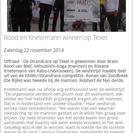
Rood en Knetemann winnen op Texel
Zaterdag 22 november 2014
Offroad
-
De Strandrace op Texel is gewonnen door Bram
Rood van BMC-Mitsubishi-Koga (mannen) en Roxane
Knetemann van Rabo-Liv(vrouwen). De wedstrijd maakte deel
uit van de KNWU Strandrace-competitie. Ronan van Zandbeek
(De Rijke) was tweede bij de mannen, Robbert de Nys derde.
Knetemann was na afloop erg enthousiast over de wedstrijd.
"De organisatie verdient een pluim voor dit evenement, ook
omdat we hier hetzelfde prijzengeld kregen als de mannen.
Dat is in Nederland een unieke situatie." Haar wedstrijd
verliep naar tevredenheid. "We waren met een kwartier
voorsprong op de mannen gestart en ik wilde hen graag voor
blijven. Op twee kilometer van het einde kwam een groep
aansluiten met daarbij ook weer enkele vrouwen in het wiel.
Gelukkig wist ik wel te winnen, want ik voelde me de sterkste
vrouw in de race." Jessica Glasbergen realiseerde de tweede