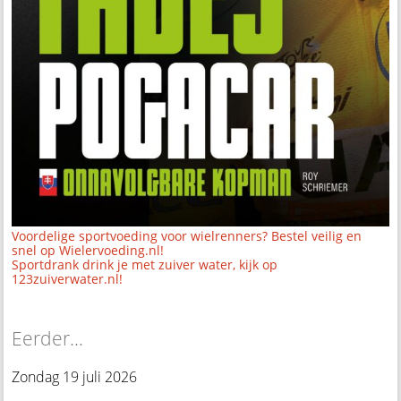
Voordelige sportvoeding voor wielrenners? Bestel veilig en
snel op Wielervoeding.nl!
Sportdrank drink je met zuiver water, kijk op
123zuiverwater.nl!
Eerder...
Zondag 19 juli 2026