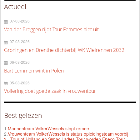
Actueel
07-08-2026
Van der Breggen rijdt Tour Femmes niet uit
07-08-2026
Groningen en Drenthe dichterbij WK Wielrennen 2032
06-08-2026
Bart Lemmen wint in Polen
05-08-2026
Vollering doet goede zaak in vrouwentour
Best gelezen
1.
Mannenteam VolkerWessels stopt ermee
2.
Vrouwenteam VolkerWessels is status opleidingsteam voorbij
3.
Tour of Holland en Simac Ladies Tour worden Eneco Tour