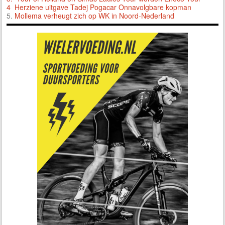
4 Herziene uitgave Tadej Pogacar Onnavolgbare kopman
5.
Mollema verheugt zich op WK in Noord-Nederland