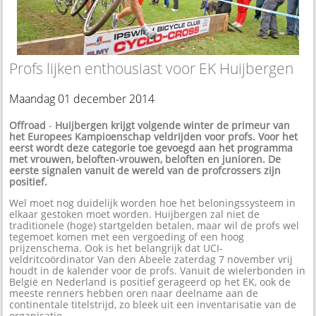
Profs lijken enthousiast voor EK Huijbergen
Maandag 01 december 2014
Offroad
-
Huijbergen krijgt volgende winter de primeur van
het Europees Kampioenschap veldrijden voor profs. Voor het
eerst wordt deze categorie toe gevoegd aan het programma
met vrouwen, beloften-vrouwen, beloften en junioren. De
eerste signalen vanuit de wereld van de profcrossers zijn
positief.
Wel moet nog duidelijk worden hoe het beloningssysteem in
elkaar gestoken moet worden. Huijbergen zal niet de
traditionele (hoge) startgelden betalen, maar wil de profs wel
tegemoet komen met een vergoeding of een hoog
prijzenschema. Ook is het belangrijk dat UCI-
veldritcoördinator Van den Abeele zaterdag 7 november vrij
houdt in de kalender voor de profs. Vanuit de wielerbonden in
België en Nederland is positief gerageerd op het EK, ook de
meeste renners hebben oren naar deelname aan de
continentale titelstrijd, zo bleek uit een inventarisatie van de
organisatie.