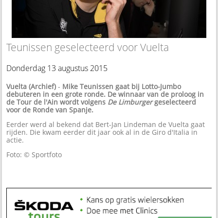
Teunissen geselecteerd voor Vuelta
Donderdag 13 augustus 2015
Vuelta (Archief)
-
Mike Teunissen gaat bij Lotto-Jumbo
debuteren in een grote ronde. De winnaar van de proloog in
de Tour de l'Ain wordt volgens
De Limburger
geselecteerd
voor de Ronde van Spanje.
Eerder werd al bekend dat Bert-Jan Lindeman de Vuelta gaat
rijden. Die kwam eerder dit jaar ook al in de Giro d'Italia in
actie.
Foto: © Sportfoto