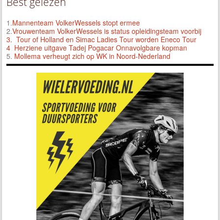
Best gelezen
1.
Mannenteam VolkerWessels stopt ermee
2.
Vrouwenteam VolkerWessels is status opleidingsteam voorbij
3.
Tour of Holland en Simac Ladies Tour worden Eneco Tour
4 Herziene uitgave Tadej Pogacar Onnavolgbare kopman
5.
Mollema verheugt zich op WK in Noord-Nederland