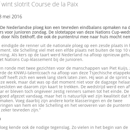
 wint slotrit Course de la Paix
8 mei 2016
-
De Nederlandse ploeg kon een tevreden eindbalans opmaken na 
rs voor junioren zondag. De slotetappe van deze Nations Cup-weds
door Nils Eekhoff, die ook de puntentrui mee naar huis mocht ne
eindigde de renner uit de nationale ploeg op een zesde plaats in 
ment. Ide Schelling viel met een elfde plaats net buiten de top 10
ning. Als kers op de taart werd Nederland na afloop opnieuw gehu
het Nations Cup-klassement bij de junioren.
en ronde met twee gezichten voor de manschappen van Piet Kuijs, 
rde de KNWU-talentcoach na afloop van deze Tsjechische etappeko
ff heeft zich een week lang sterk laten zien. Hij won al de sprint 
eze week, maar dat was op dat moment niet voor de dagzege helaa
esloten we daarom zijn kaart te trekken. De wedstrijd werd een af
ar er bleven toch ongeveer zestig renners samen tot het einde. De
 goed afgezet vandaag, maar het is natuurlijk wel zijn kwaliteit dat 
 maken. Voeg daarbij zijn andere korte klasseringen en de twee
eringen van hem en Ide Schelling en het veroveren van de puntentr
zeker tevreden zijn.”
n
oeg kende ook de nodige tegenslag. Zo vielen in het begin van de