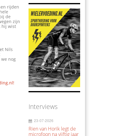
nen rijden
ehele
bij de
wegen zijn
hij wist
et Nils
t
t we nog
ding.nl!
Interviews
23-07-2026
Rien van Horik legt de
microfoon na vijftig jaar