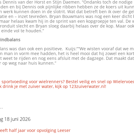
s Dennis van der Horst en Stijn Daemen. “Ondanks toch de nodige
en en bij Dennis ook pijnlijke ribben hebben ze de koers uit kun
 werk kunnen doen in de slotrit. Wat dat betreft ben ik over de g
atie en – inzet tevreden. Bryan Bouwmans was nog een keer dicht 
maar helaas kwam hij in de sprint van een kopgroepje ten val. De 
ronduit slecht en Bryan sloeg daarbij helaas over de kop. Maar ook 
t einde vol te houden.”
eindbalans
ans was dan ook een positieve. Kuijs:”“We wisten vooraf dat we m
n man in vorm mee hadden, het is heel mooi dat hij zowel een kor
 weet te rijden en nog eens afsluit met de dagzege. Dat maakt da
r op weg naar huis kunnen.”
 sportvoeding voor wielrenners? Bestel veilig en snel op Wielervoe
 drink je met zuiver water, kijk op 123zuiverwater.nl!
..
g 18 juni 2026
ft half jaar voor opvolging Leeser