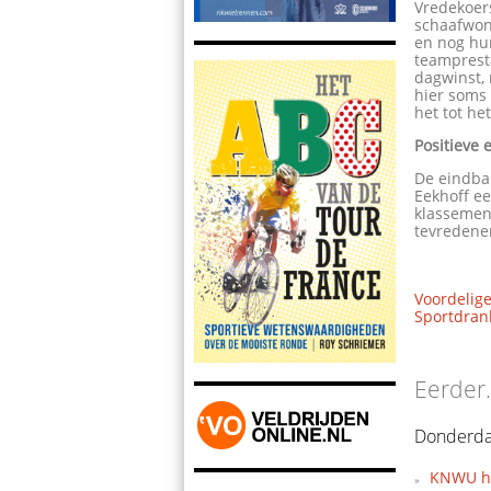
Vredekoer
schaafwond
en nog hun
teamprest
dagwinst, 
hier soms 
het tot he
Positieve 
De eindbal
Eekhoff ee
klassement
tevredene
Voordelige
Sportdrank
Eerder.
Donderda
KNWU hee