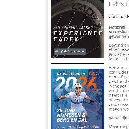
Eekhoff
Zondag 0
National
Vredeskoe
gewonnen 
Bovendien 
eindklasse
eindafreke
leider in 
Het was e
concludee
name Eekho
peloton d
Vandaag b
voorin, ma
heeft Nils
af weet te
eindklass
mogen we 
Valpartije
Maar de pl