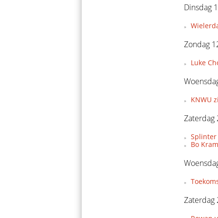
Dinsdag 1
Wielerda
Zondag 12
Luke Ch
Woensdag
KNWU zie
Zaterdag 
Splinter
Bo Krame
Woensdag
Toekoms
Zaterdag 