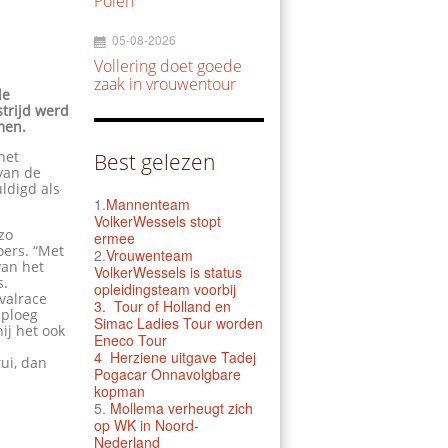
Polen
05-08-2026
Vollering doet goede
zaak in vrouwentour
de
trijd werd
men.
het
Best gelezen
 van de
ldigd als
1.
Mannenteam
VolkerWessels stopt
zo
ermee
ers. “Met
2.
Vrouwenteam
van het
VolkerWessels is status
s.
opleidingsteam voorbij
valrace
3.
Tour of Holland en
 ploeg
Simac Ladies Tour worden
hij het ook
Eneco Tour
4 Herziene uitgave Tadej
ui, dan
Pogacar Onnavolgbare
kopman
5.
Mollema verheugt zich
op WK in Noord-
Nederland