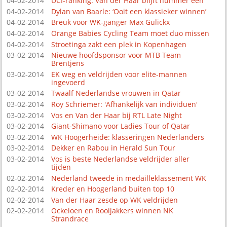
04-02-2014
UCI-ranking: Van der Haar blijft nummer één
04-02-2014
Dylan van Baarle: ‘Ooit een klassieker winnen’
04-02-2014
Breuk voor WK-ganger Max Gulickx
04-02-2014
Orange Babies Cycling Team moet duo missen
04-02-2014
Stroetinga zakt een plek in Kopenhagen
03-02-2014
Nieuwe hoofdsponsor voor MTB Team
Brentjens
03-02-2014
EK weg en veldrijden voor elite-mannen
ingevoerd
03-02-2014
Twaalf Nederlandse vrouwen in Qatar
03-02-2014
Roy Schriemer: 'Afhankelijk van individuen'
03-02-2014
Vos en Van der Haar bij RTL Late Night
03-02-2014
Giant-Shimano voor Ladies Tour of Qatar
03-02-2014
WK Hoogerheide: klasseringen Nederlanders
03-02-2014
Dekker en Rabou in Herald Sun Tour
03-02-2014
Vos is beste Nederlandse veldrijder aller
tijden
02-02-2014
Nederland tweede in medailleklassement WK
02-02-2014
Kreder en Hoogerland buiten top 10
02-02-2014
Van der Haar zesde op WK veldrijden
02-02-2014
Ockeloen en Rooijakkers winnen NK
Strandrace