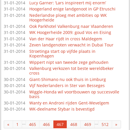
31-01-2014
Lucy Garner: ‘Lars inspireert mij enorm’
31-01-2014
Hoogerland enige landgenoot in GP Etruschi
31-01-2014
Nederlandse ploeg met ambities op WK
Hoogerheide
31-01-2014
Ook Parkhotel Valkenburg naar Vlaanderen
31-01-2014
WK Hoogerheide 2009: goud Vos en Eising
31-01-2014
Van der Haar rijdt in cross Maldegem
31-01-2014
Zeven landgenoten verwacht in Dubai Tour
31-01-2014
Stroetinga start op vijfde plaats in
Kopenhagen
31-01-2014
Wippert nipt van tweede zege gehouden
30-01-2014
Valkenburg verkozen tot beste wereldbeker
cross
30-01-2014
Giant-Shimano nu ook thuis in Limburg
30-01-2014
Vijf Nederlanders in Ster van Besseges
30-01-2014
Wiggle-Honda wil voortbouwen op succesvolle
basis
30-01-2014
Wanty en Androni rijden Gent-Wevelgem
30-01-2014
WK-deelname Stybar is bevestigd
...
...
«
1
465
466
467
468
469
512
»