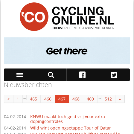
Nieuwsberichten
Zoek
...
...
«
1
465
466
467
468
469
512
»
04-02-2014
KNWU maakt toch geld vrij voor extra
dopingcontroles
04-02-2014
Wild wint openingsetappe Tour of Qatar