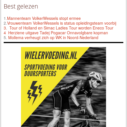
Best gelezen
1.
Mannenteam VolkerWessels stopt ermee
2.
Vrouwenteam VolkerWessels is status opleidingsteam voorbij
3.
Tour of Holland en Simac Ladies Tour worden Eneco Tour
4 Herziene uitgave Tadej Pogacar Onnavolgbare kopman
5.
Mollema verheugt zich op WK in Noord-Nederland