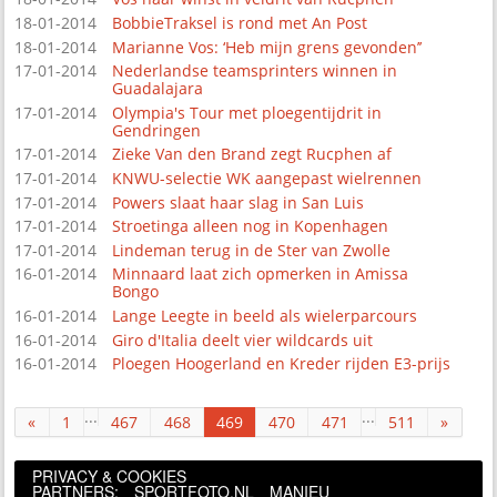
18-01-2014
BobbieTraksel is rond met An Post
18-01-2014
Marianne Vos: ‘Heb mijn grens gevonden’’
17-01-2014
Nederlandse teamsprinters winnen in
Guadalajara
17-01-2014
Olympia's Tour met ploegentijdrit in
Gendringen
17-01-2014
Zieke Van den Brand zegt Rucphen af
17-01-2014
KNWU-selectie WK aangepast wielrennen
17-01-2014
Powers slaat haar slag in San Luis
17-01-2014
Stroetinga alleen nog in Kopenhagen
17-01-2014
Lindeman terug in de Ster van Zwolle
16-01-2014
Minnaard laat zich opmerken in Amissa
Bongo
16-01-2014
Lange Leegte in beeld als wielerparcours
16-01-2014
Giro d'Italia deelt vier wildcards uit
16-01-2014
Ploegen Hoogerland en Kreder rijden E3-prijs
...
...
«
1
467
468
469
470
471
511
»
PRIVACY & COOKIES
PARTNERS:
SPORTFOTO.NL
MANIEU