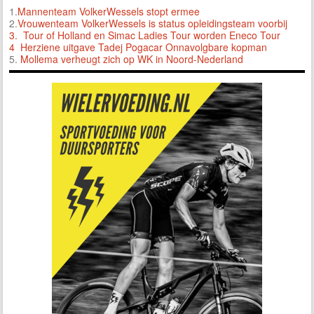
1.
Mannenteam VolkerWessels stopt ermee
2.
Vrouwenteam VolkerWessels is status opleidingsteam voorbij
3.
Tour of Holland en Simac Ladies Tour worden Eneco Tour
4 Herziene uitgave Tadej Pogacar Onnavolgbare kopman
5.
Mollema verheugt zich op WK in Noord-Nederland