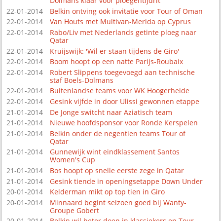
Dolmans klaar voor ploegentijdrit
22-01-2014
Belkin ontving ook invitatie voor Tour of Oman
22-01-2014
Van Houts met Multivan-Merida op Cyprus
22-01-2014
Rabo/Liv met Nederlands getinte ploeg naar
Qatar
22-01-2014
Kruijswijk: 'Wil er staan tijdens de Giro'
22-01-2014
Boom hoopt op een natte Parijs-Roubaix
22-01-2014
Robert Slippens toegevoegd aan technische
staf Boels-Dolmans
22-01-2014
Buitenlandse teams voor WK Hoogerheide
22-01-2014
Gesink vijfde in door Ulissi gewonnen etappe
21-01-2014
De Jonge switcht naar Aziatisch team
21-01-2014
Nieuwe hoofdsponsor voor Ronde Kerspelen
21-01-2014
Belkin onder de negentien teams Tour of
Qatar
21-01-2014
Gunnewijk wint eindklassement Santos
Women's Cup
21-01-2014
Bos hoopt op snelle eerste zege in Qatar
21-01-2014
Gesink tiende in openingsetappe Down Under
20-01-2014
Kelderman mikt op top tien in Giro
20-01-2014
Minnaard begint seizoen goed bij Wanty-
Groupe Gobert
20-01-2014
Belkin wil beter doen in klassiekers en Tour