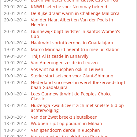
20-01-2014
KNWU-selectie voor Nommay bekend
20-01-2014
De Rijke draait warm in Challenge Mallorca
20-01-2014
Van der Haar, Albert en Van der Poels in
Heerlen
20-01-2014
Gunnewijk blijft leidster in Santos Women's
Cup
19-01-2014
Haak wint sprinttoernooi in Guadalajara
19-01-2014
Marco Minnaard neemt trui mee uit Gabon
19-01-2014
Thijs Al is zesde in Lanarvily
19-01-2014
Van Amerongen zesde in Leuven
19-01-2014
Vos wint na Rucphen ook in Leuven
19-01-2014
Sterke start seizoen voor Giant-Shimano
19-01-2014
Nederland succesvol in wereldbekerwedstrijd
baan Guadalajara
19-01-2014
Loes Gunnewijk wint de Peoples Choice
Classic
18-01-2014
Huizenga kwalificeert zich met snelste tijd op
achtervolging
18-01-2014
Van der Zwet breekt sleutelbeen
18-01-2014
Wubben rijdt op podium in Milaan
18-01-2014
Van IJzendoorn derde in Rucphen
18-01-2014
Vos naar winst in veldrit van Rucphen