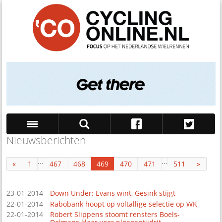
Nieuwsberichten
Zoek
...
...
«
1
467
468
469
470
471
511
»
23-01-2014
Down Under: Evans wint, Gesink stijgt
22-01-2014
Rabobank hoopt op voltallige selectie op WK
22-01-2014
Robert Slippens stoomt rensters Boels-