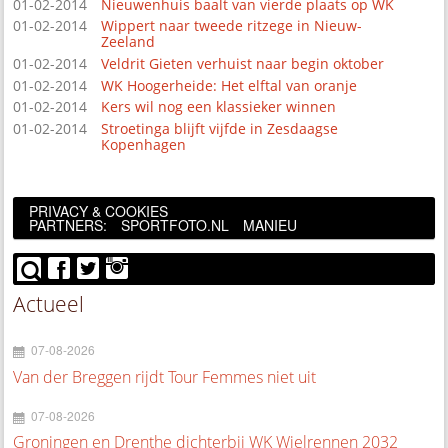
01-02-2014
Nieuwenhuis baalt van vierde plaats op WK
01-02-2014
Wippert naar tweede ritzege in Nieuw-
Zeeland
01-02-2014
Veldrit Gieten verhuist naar begin oktober
01-02-2014
WK Hoogerheide: Het elftal van oranje
01-02-2014
Kers wil nog een klassieker winnen
01-02-2014
Stroetinga blijft vijfde in Zesdaagse
Kopenhagen
PRIVACY & COOKIES
PARTNERS:
SPORTFOTO.NL
MANIEU
Actueel
07-08-2026
Van der Breggen rijdt Tour Femmes niet uit
07-08-2026
Groningen en Drenthe dichterbij WK Wielrennen 2032