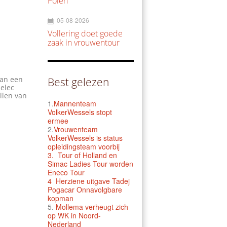
Polen
05-08-2026
Vollering doet goede
zaak in vrouwentour
van een
Best gelezen
melec
llen van
1.
Mannenteam
VolkerWessels stopt
ermee
2.
Vrouwenteam
VolkerWessels is status
opleidingsteam voorbij
3.
Tour of Holland en
Simac Ladies Tour worden
Eneco Tour
4 Herziene uitgave Tadej
Pogacar Onnavolgbare
kopman
5.
Mollema verheugt zich
op WK in Noord-
Nederland