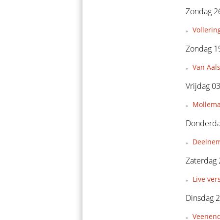
Zondag 26
Vollerin
Zondag 19
Van Aal
Vrijdag 0
Mollema
Donderdag
Deelnem
Zaterdag 
Live ver
Dinsdag 
Veenend