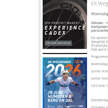
EK Weg
Woensdag
Nieuws
-
Kampioens
persconfe
De wedstri
dergelijk 
(Frankrijk
Dijk werd 
Programm
woensdag 
Junior vrou
Junior man
U23 (ind. t
Donderda
Vrouwen (in