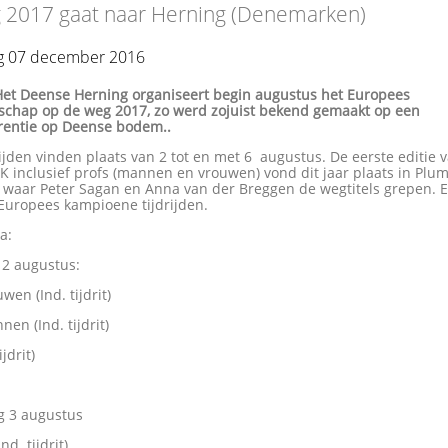
 2017 gaat naar Herning (Denemarken)
 07 december 2016
Het Deense Herning organiseert begin augustus het Europees
chap op de weg 2017, zo werd zojuist bekend gemaakt op een
rentie op Deense bodem..
jden vinden plaats van 2 tot en met 6 augustus. De eerste editie 
EK inclusief profs (mannen en vrouwen) vond dit jaar plaats in Plu
), waar Peter Sagan en Anna van der Breggen de wegtitels grepen. E
Europees kampioene tijdrijden.
a:
2 augustus:
wen (Ind. tijdrit)
nen (Ind. tijdrit)
ijdrit)
g 3 augustus
d. tijdrit)