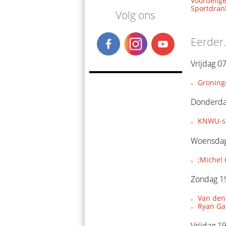
Voordelige
Sportdrank
Volg ons
Eerder.
Vrijdag 0
Groning
Donderdag
KNWU-se
Woensdag 
;Michel 
Zondag 19
Van den 
Ryan Gal
Vrijdag 1