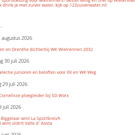
 sportvoeding voor wielrenners? Bestel veilig en snel op Wielervoe
 drink je met zuiver water, kijk op 123zuiverwater.nl!
..
7 augustus 2026
en en Drenthe dichterbij WK Wielrennen 2032
 30 juli 2026
lectie junioren en beloften voor EK en WK Weg
29 juli 2026
Cornelisse ploegleider bij SD Worx
 juli 2026
Biggelaar wint La Sportbreizh
 wint slotrit Valle d´Aosta
9 juni 2026