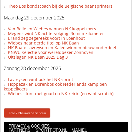
Theo Bos bondscoach bij de Belgische baansprinters
Maandag 29 december 2025
Van Belle en Wiebes winnen NK koppelkoers
Megens wint NK achtervolging, Romijn kilometer
Brand zeg zegereeks voort in Loenhout
Wiebes naar derde titel op NK Baan
NK Baan: Lavreysen en Kalee winnen nieuw onderdeel
KNWU-selectie voor wereldbeker Zonhoven
Uitslagen NK Baan 2025 Dag 3
Zondag 28 december 2025
Lavreysen wint ook het NK sprint
Hoppezak en Dorenbos ook Nederlands kampioen
koppelkoers
Wiebes stunt met goud op NK keirin (en wint scratch)
Track Nieuwsberichten
PRIVACY & COOKIES
PARTNERS:
SPORTFOTO.NL
MANIEU