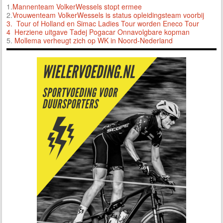
1.
Mannenteam VolkerWessels stopt ermee
2.
Vrouwenteam VolkerWessels is status opleidingsteam voorbij
3.
Tour of Holland en Simac Ladies Tour worden Eneco Tour
4 Herziene uitgave Tadej Pogacar Onnavolgbare kopman
5.
Mollema verheugt zich op WK in Noord-Nederland