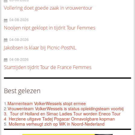
Vollering doet goede zaak in vrouwentour
04-08-2026
Nooijen nipt geklopt in tijdrit Tour Femmes
04-08-2026
Jakobsen is klaar bij Picnic-PostNL
04-08-2026
Starttijden tijdrit Tour de France Femmes
Best gelezen
1.
Mannenteam VolkerWessels stopt ermee
2.
Vrouwenteam VolkerWessels is status opleidingsteam voorbij
3.
Tour of Holland en Simac Ladies Tour worden Eneco Tour
4 Herziene uitgave Tadej Pogacar Onnavolgbare kopman
5.
Mollema verheugt zich op WK in Noord-Nederland