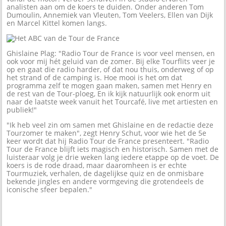
analisten aan om de koers te duiden. Onder anderen Tom
Dumoulin, Annemiek van Vleuten, Tom Veelers, Ellen van Dijk
en Marcel Kittel komen langs.
Ghislaine Plag: "Radio Tour de France is voor veel mensen, en
ook voor mij hét geluid van de zomer. Bij elke Tourflits veer je
op en gaat die radio harder, of dat nou thuis, onderweg of op
het strand of de camping is. Hoe mooi is het om dat
programma zelf te mogen gaan maken, samen met Henry en
de rest van de Tour-ploeg, En ik kijk natuurlijk ook enorm uit
naar de laatste week vanuit het Tourcafé, live met artiesten en
publiek!"
"Ik heb veel zin om samen met Ghislaine en de redactie deze
Tourzomer te maken", zegt Henry Schut, voor wie het de 5e
keer wordt dat hij Radio Tour de France presenteert. "Radio
Tour de France blijft iets magisch en historisch. Samen met de
luisteraar volg je drie weken lang iedere etappe op de voet. De
koers is de rode draad, maar daaromheen is er echte
Tourmuziek, verhalen, de dagelijkse quiz en de onmisbare
bekende jingles en andere vormgeving die grotendeels de
iconische sfeer bepalen."