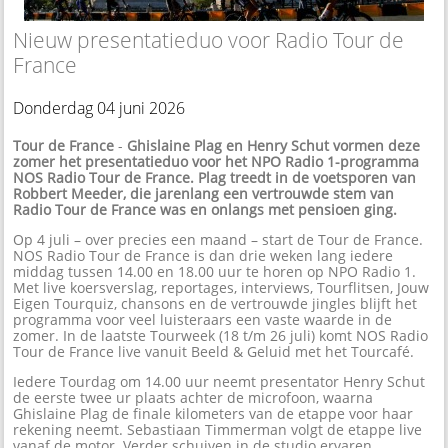
Nieuw presentatieduo voor Radio Tour de
France
Donderdag 04 juni 2026
Tour de France
-
Ghislaine Plag en Henry Schut vormen deze
zomer het presentatieduo voor het NPO Radio 1-programma
NOS Radio Tour de France. Plag treedt in de voetsporen van
Robbert Meeder, die jarenlang een vertrouwde stem van
Radio Tour de France was en onlangs met pensioen ging.
Op 4 juli – over precies een maand – start de Tour de France.
NOS Radio Tour de France is dan drie weken lang iedere
middag tussen 14.00 en 18.00 uur te horen op NPO Radio 1.
Met live koersverslag, reportages, interviews, Tourflitsen, Jouw
Eigen Tourquiz, chansons en de vertrouwde jingles blijft het
programma voor veel luisteraars een vaste waarde in de
zomer. In de laatste Tourweek (18 t/m 26 juli) komt NOS Radio
Tour de France live vanuit Beeld & Geluid met het Tourcafé.
Iedere Tourdag om 14.00 uur neemt presentator Henry Schut
de eerste twee ur plaats achter de microfoon, waarna
Ghislaine Plag de finale kilometers van de etappe voor haar
rekening neemt. Sebastiaan Timmerman volgt de etappe live
vanaf de motor. Verder schuiven in de studio ervaren