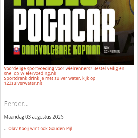
Voordelige sportvoeding voor wielrenners? Bestel veilig en
snel op Wielervoeding.nl!
Sportdrank drink je met zuiver water, kijk op
123zuiverwater.nl!
Eerder...
Maandag 03 augustus 2026
Olav Kooij wint ook Gouden Pijl