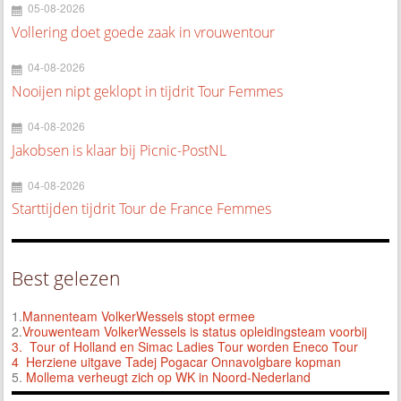
05-08-2026
Vollering doet goede zaak in vrouwentour
04-08-2026
Nooijen nipt geklopt in tijdrit Tour Femmes
04-08-2026
Jakobsen is klaar bij Picnic-PostNL
04-08-2026
Starttijden tijdrit Tour de France Femmes
Best gelezen
1.
Mannenteam VolkerWessels stopt ermee
2.
Vrouwenteam VolkerWessels is status opleidingsteam voorbij
3.
Tour of Holland en Simac Ladies Tour worden Eneco Tour
4 Herziene uitgave Tadej Pogacar Onnavolgbare kopman
5.
Mollema verheugt zich op WK in Noord-Nederland