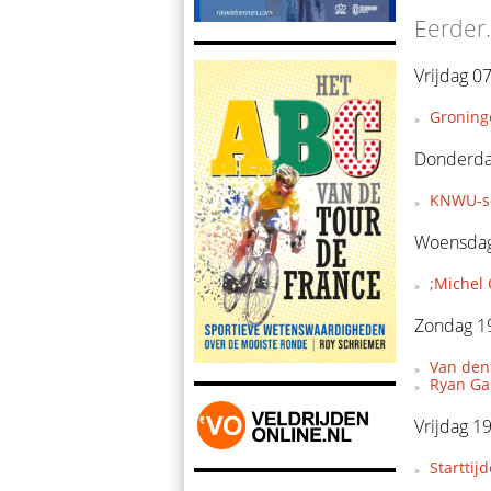
Eerder.
Vrijdag 0
Groning
Donderdag
KNWU-se
Woensdag 
;Michel 
Zondag 19
Van den 
Ryan Gal
Vrijdag 1
Starttij