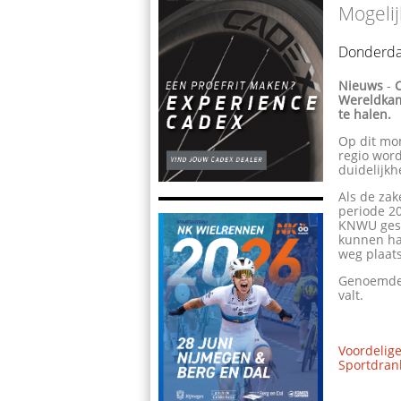
Mogeli
Donderda
Nieuws
-
Wereldkam
te halen.
Op dit mom
regio wor
duidelijkh
Als de zak
periode 2
KNWU gesp
kunnen ha
weg plaats
Genoemde 
valt.
Voordelige
Sportdrank