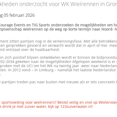
jkheden onderzocht voor WK Wielrennen in Gro
g 05 februari 2026
Courage Events en TIG Sports onderzoeken de mogelijkheden om h
pioenschap wielrennen op de weg op korte termijn naar Noord- 
ent zitten partijen nog in de verkenningsfase. Met alle betrokken
den gesprekken gevoerd en verwacht wordt dat in april of mei mee
eid ontstaat over de haalbaarheid.
en zich positief blijven ontwikkelen wordt er binnen de bidproced
032-2034 gekeken naar de mogelijkheden Afgelopen weekend is er
roken met de UCI om het WK na twintig jaar weer naar Nederlan
len. In 2012 vond – In Limburg – namelijk het laatste Nederlands
.
partijen treden pas naar buiten met nieuws als er iets concreets
 sportvoeding voor wielrenners? Bestel veilig en snel op Wielervoe
 drink je met zuiver water, kijk op 123zuiverwater.nl!