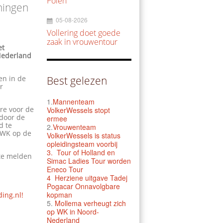
Polen
ningen
05-08-2026
Vollering doet goede
zaak in vrouwentour
et
Nederland
en in de
Best gelezen
r
1.
Mannenteam
ure voor de
VolkerWessels stopt
 door de
ermee
d te
2.
Vrouwenteam
e WK op de
VolkerWessels is status
opleidingsteam voorbij
3.
Tour of Holland en
 te melden
Simac Ladies Tour worden
Eneco Tour
4 Herziene uitgave Tadej
Pogacar Onnavolgbare
kopman
ding.nl!
5.
Mollema verheugt zich
op WK in Noord-
Nederland