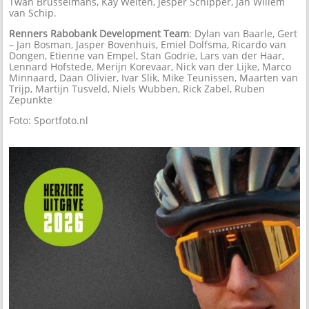
Twan Brusselmans, Kay Welten, Jesper Schipper, Jan Willem
van Schip.
Renners Rabobank Development Team
: Dylan van Baarle, Gert
– Jan Bosman, Jasper Bovenhuis, Emiel Dolfsma, Ricardo van
Dongen, Etienne van Empel, Stan Godrie, Lars van der Haar,
Lennard Hofstede, Merijn Korevaar, Nick van der Lijke, Marco
Minnaard, Daan Olivier, Ivar Slik, Mike Teunissen, Maarten van
Trijp, Martijn Tusveld, Niels Wubben, Rick Zabel, Ruben
Zepunkte
Foto: Sportfoto.nl