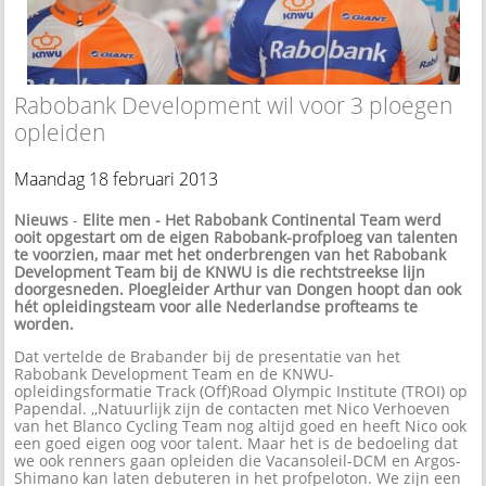
Rabobank Development wil voor 3 ploegen
opleiden
Maandag 18 februari 2013
Nieuws
-
Elite men - Het Rabobank Continental Team werd
ooit opgestart om de eigen Rabobank-profploeg van talenten
te voorzien, maar met het onderbrengen van het Rabobank
Development Team bij de KNWU is die rechtstreekse lijn
doorgesneden. Ploegleider Arthur van Dongen hoopt dan ook
hét opleidingsteam voor alle Nederlandse profteams te
worden.
Dat vertelde de Brabander bij de presentatie van het
Rabobank Development Team en de KNWU-
opleidingsformatie Track (Off)Road Olympic Institute (TROI) op
Papendal. ,,Natuurlijk zijn de contacten met Nico Verhoeven
van het Blanco Cycling Team nog altijd goed en heeft Nico ook
een goed eigen oog voor talent. Maar het is de bedoeling dat
we ook renners gaan opleiden die Vacansoleil-DCM en Argos-
Shimano kan laten debuteren in het profpeloton. We zijn een