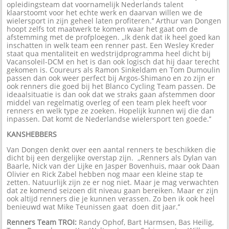
opleidingsteam dat voornamelijk Nederlands talent
klaarstoomt voor het echte werk en daarvan willen we de
wielersport in zijn geheel laten profiteren.’’ Arthur van Dongen
hoopt zelfs tot maatwerk te komen waar het gaat om de
afstemming met de profploegen. ,,Ik denk dat ik heel goed kan
inschatten in welk team een renner past. Een Wesley Kreder
staat qua mentaliteit en wedstrijdprogramma heel dicht bij
Vacansoleil-DCM en het is dan ook logisch dat hij daar terecht
gekomen is. Coureurs als Ramon Sinkeldam en Tom Dumoulin
passen dan ook weer perfect bij Argos-Shimano en zo zijn er
ook renners die goed bij het Blanco Cycling Team passen. De
ideaalsituatie is dan ook dat we straks gaan afstemmen door
middel van regelmatig overleg of een team plek heeft voor
renners en welk type ze zoeken. Hopelijk kunnen wij die dan
inpassen. Dat komt de Nederlandse wielersport ten goede.’’
KANSHEBBERS
Van Dongen denkt over een aantal renners te beschikken die
dicht bij een dergelijke overstap zijn. ,,Renners als Dylan van
Baarle, Nick van der Lijke en Jasper Bovenhuis, maar ook Daan
Olivier en Rick Zabel hebben nog maar een kleine stap te
zetten. Natuurlijk zijn ze er nog niet. Maar je mag verwachten
dat ze komend seizoen dit niveau gaan bereiken. Maar er zijn
ook altijd renners die je kunnen verassen. Zo ben ik ook heel
benieuwd wat Mike Teunissen gaat doen dit jaar.’’
Renners Team TROI:
Randy Ophof, Bart Harmsen, Bas Heilig,