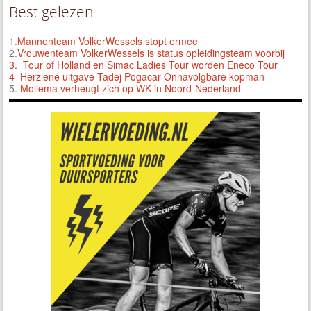
Best gelezen
1.
Mannenteam VolkerWessels stopt ermee
2.
Vrouwenteam VolkerWessels is status opleidingsteam voorbij
3.
Tour of Holland en Simac Ladies Tour worden Eneco Tour
4 Herziene uitgave Tadej Pogacar Onnavolgbare kopman
5.
Mollema verheugt zich op WK in Noord-Nederland