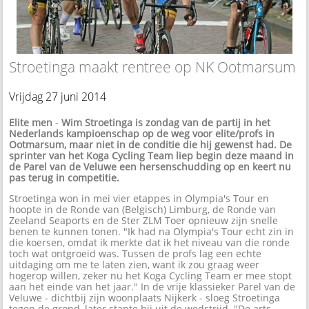
Stroetinga maakt rentree op NK Ootmarsum
Vrijdag 27 juni 2014
Elite men
-
Wim Stroetinga is zondag van de partij in het
Nederlands kampioenschap op de weg voor elite/profs in
Ootmarsum, maar niet in de conditie die hij gewenst had. De
sprinter van het Koga Cycling Team liep begin deze maand in
de Parel van de Veluwe een hersenschudding op en keert nu
pas terug in competitie.
Stroetinga won in mei vier etappes in Olympia's Tour en
hoopte in de Ronde van (Belgisch) Limburg, de Ronde van
Zeeland Seaports en de Ster ZLM Toer opnieuw zijn snelle
benen te kunnen tonen. "Ik had na Olympia's Tour echt zin in
die koersen, omdat ik merkte dat ik het niveau van die ronde
toch wat ontgroeid was. Tussen de profs lag een echte
uitdaging om me te laten zien, want ik zou graag weer
hogerop willen, zeker nu het Koga Cycling Team er mee stopt
aan het einde van het jaar." In de vrije klassieker Parel van de
Veluwe - dichtbij zijn woonplaats Nijkerk - sloeg Stroetinga
tegen de grond, later stapte hij uit de wedstrijd. "De arts