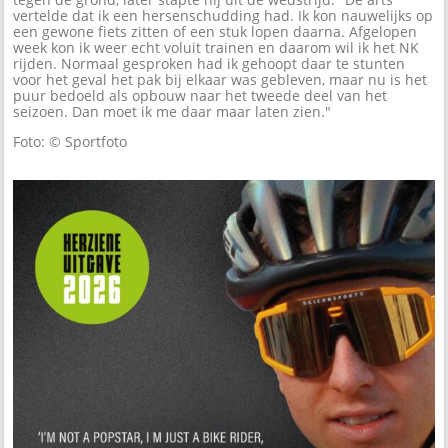
vertelde dat ik een hersenschudding had. Ik kon nauwelijks op
een gewone fiets zitten of een stuk lopen daarna. Afgelopen
week kon ik weer echt voluit trainen en daarom wil ik het NK
rijden. Normaal gesproken had ik gehoopt daar te stunten
voor het geval het pak bij elkaar was gebleven, maar nu is het
puur bedoeld als opbouw naar het tweede deel van het
seizoen. Dan moet ik me daar maar laten zien."
Foto: © Sportfoto