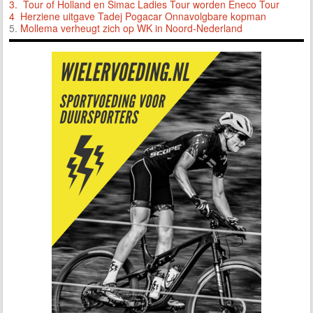
3.
Tour of Holland en Simac Ladies Tour worden Eneco Tour
4 Herziene uitgave Tadej Pogacar Onnavolgbare kopman
5.
Mollema verheugt zich op WK in Noord-Nederland