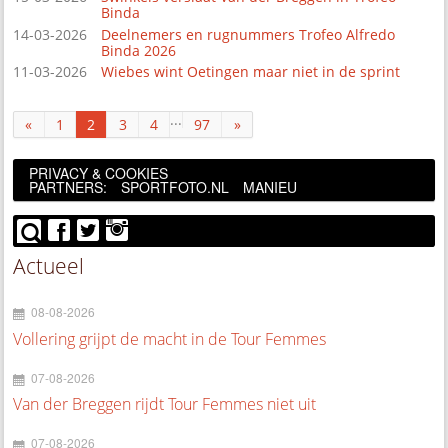
Binda
14-03-2026
Deelnemers en rugnummers Trofeo Alfredo
Binda 2026
11-03-2026
Wiebes wint Oetingen maar niet in de sprint
...
«
1
2
3
4
97
»
PRIVACY & COOKIES
PARTNERS:
SPORTFOTO.NL
MANIEU
Actueel
08-08-2026
Vollering grijpt de macht in de Tour Femmes
07-08-2026
Van der Breggen rijdt Tour Femmes niet uit
07-08-2026