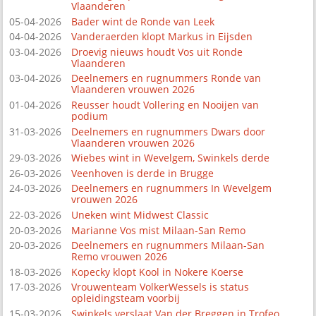
Vlaanderen
05-04-2026
Bader wint de Ronde van Leek
04-04-2026
Vanderaerden klopt Markus in Eijsden
03-04-2026
Droevig nieuws houdt Vos uit Ronde
Vlaanderen
03-04-2026
Deelnemers en rugnummers Ronde van
Vlaanderen vrouwen 2026
01-04-2026
Reusser houdt Vollering en Nooijen van
podium
31-03-2026
Deelnemers en rugnummers Dwars door
Vlaanderen vrouwen 2026
29-03-2026
Wiebes wint in Wevelgem, Swinkels derde
26-03-2026
Veenhoven is derde in Brugge
24-03-2026
Deelnemers en rugnummers In Wevelgem
vrouwen 2026
22-03-2026
Uneken wint Midwest Classic
20-03-2026
Marianne Vos mist Milaan-San Remo
20-03-2026
Deelnemers en rugnummers Milaan-San
Remo vrouwen 2026
18-03-2026
Kopecky klopt Kool in Nokere Koerse
17-03-2026
Vrouwenteam VolkerWessels is status
opleidingsteam voorbij
15-03-2026
Swinkels verslaat Van der Breggen in Trofeo