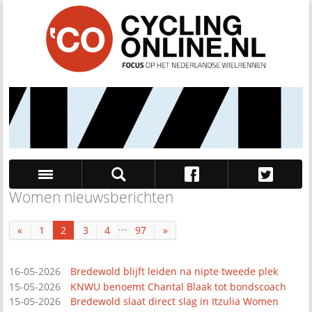
Women nieuwsberichten
Zoek
...
«
1
2
3
4
97
»
16-05-2026
Bredewold blijft leiden na nipte tweede plek
15-05-2026
KNWU benoemt Chantal Blaak tot bondscoach
15-05-2026
Bredewold slaat direct slag in Itzulia Women