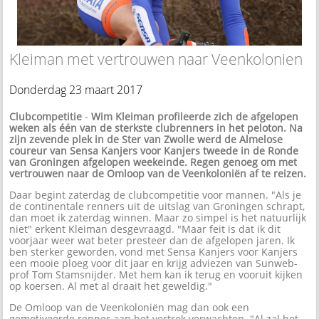
Kleiman met vertrouwen naar Veenkolonien
Donderdag 23 maart 2017
Clubcompetitie
-
Wim Kleiman profileerde zich de afgelopen
weken als één van de sterkste clubrenners in het peloton. Na
zijn zevende plek in de Ster van Zwolle werd de Almelose
coureur van Sensa Kanjers voor Kanjers tweede in de Ronde
van Groningen afgelopen weekeinde. Regen genoeg om met
vertrouwen naar de Omloop van de Veenkoloniën af te reizen.
Daar begint zaterdag de clubcompetitie voor mannen. "Als je
de continentale renners uit de uitslag van Groningen schrapt,
dan moet ik zaterdag winnen. Maar zo simpel is het natuurlijk
niet" erkent Kleiman desgevraagd. "Maar feit is dat ik dit
voorjaar weer wat beter presteer dan de afgelopen jaren. Ik
ben sterker geworden, vond met Sensa Kanjers voor Kanjers
een mooie ploeg voor dit jaar en krijg adviezen van Sunweb-
prof Tom Stamsnijder. Met hem kan ik terug en vooruit kijken
op koersen. Al met al draait het geweldig."
De Omloop van de Veenkoloniën mag dan ook een
gemotiveerde renner aan het vertrek verwachten. "Al zal het