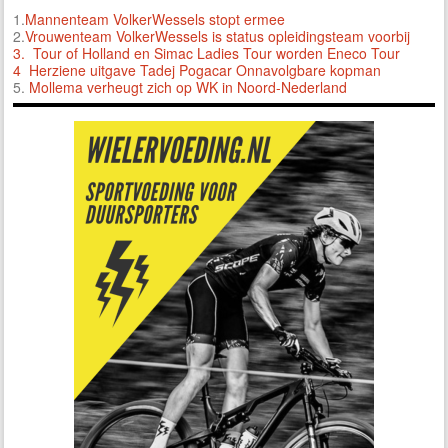
1.
Mannenteam VolkerWessels stopt ermee
2.
Vrouwenteam VolkerWessels is status opleidingsteam voorbij
3.
Tour of Holland en Simac Ladies Tour worden Eneco Tour
4 Herziene uitgave Tadej Pogacar Onnavolgbare kopman
5.
Mollema verheugt zich op WK in Noord-Nederland