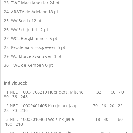
23. TWC Maaslandster 24 pt
24. AR&TV de Adelaar 18 pt
25. WV Breda 12 pt
26. WV Schijndel 12 pt
27. WCL Bergklimmers 5 pt
28. Peddelaars Hoogeveen 5 pt
29. Workforce Zwaluwen 3 pt
30. TWC de Kempen 0 pt
Individueel:
1 NED 10004766219 Huenders, Mitchell 32 60 40
80 36 248
2 NED 10009401405 Kooijman, Jaap 70 26 20 22
28 70 236
3 NED 10008010463 Wolsink, Jelle 18 40 60
100 218
4 NED 10008010059 Braam, Lehvi 60 28 36 70