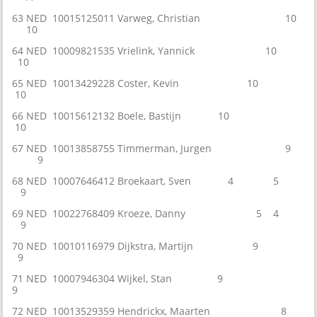
63 NED 10015125011 Varweg, Christian 10
10
64 NED 10009821535 Vrielink, Yannick 10
10
65 NED 10013429228 Coster, Kevin 10
10
66 NED 10015612132 Boele, Bastijn 10
10
67 NED 10013858755 Timmerman, Jurgen 9
9
68 NED 10007646412 Broekaart, Sven 4 5
9
69 NED 10022768409 Kroeze, Danny 5 4
9
70 NED 10010116979 Dijkstra, Martijn 9
9
71 NED 10007946304 Wijkel, Stan 9
9
72 NED 10013529359 Hendrickx, Maarten 8