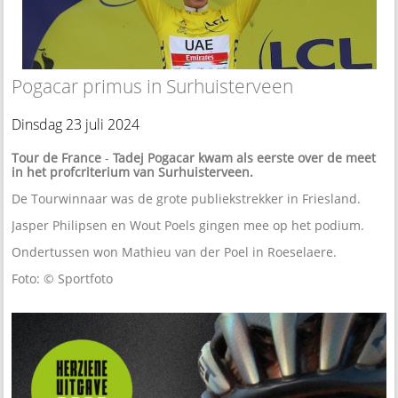
Pogacar primus in Surhuisterveen
Dinsdag 23 juli 2024
Tour de France
-
Tadej Pogacar kwam als eerste over de meet
in het profcriterium van Surhuisterveen.
De Tourwinnaar was de grote publiekstrekker in Friesland.
Jasper Philipsen en Wout Poels gingen mee op het podium.
Ondertussen won Mathieu van der Poel in Roeselaere.
Foto: © Sportfoto