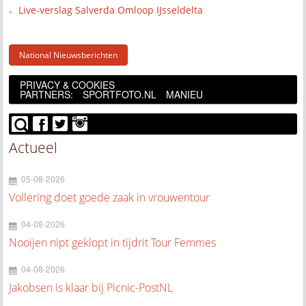
Live-verslag Salverda Omloop IJsseldelta
National Nieuwsberichten
PRIVACY & COOKIES
PARTNERS:
SPORTFOTO.NL
MANIEU
Actueel
05-08-2026
Vollering doet goede zaak in vrouwentour
04-08-2026
Nooijen nipt geklopt in tijdrit Tour Femmes
04-08-2026
Jakobsen is klaar bij Picnic-PostNL