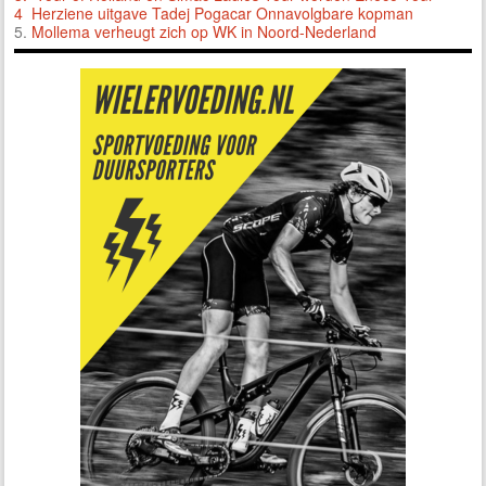
4 Herziene uitgave Tadej Pogacar Onnavolgbare kopman
5.
Mollema verheugt zich op WK in Noord-Nederland