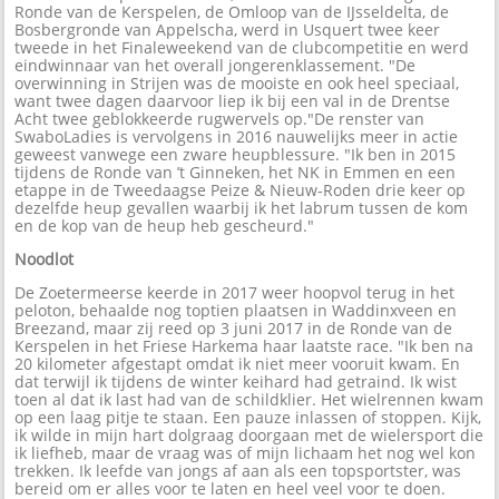
Ronde van de Kerspelen, de Omloop van de IJsseldelta, de
Bosbergronde van Appelscha, werd in Usquert twee keer
tweede in het Finaleweekend van de clubcompetitie en werd
eindwinnaar van het overall jongerenklassement. "De
overwinning in Strijen was de mooiste en ook heel speciaal,
want twee dagen daarvoor liep ik bij een val in de Drentse
Acht twee geblokkeerde rugwervels op."De renster van
SwaboLadies is vervolgens in 2016 nauwelijks meer in actie
geweest vanwege een zware heupblessure. "Ik ben in 2015
tijdens de Ronde van ’t Ginneken, het NK in Emmen en een
etappe in de Tweedaagse Peize & Nieuw-Roden drie keer op
dezelfde heup gevallen waarbij ik het labrum tussen de kom
en de kop van de heup heb gescheurd."
Noodlot
De Zoetermeerse keerde in 2017 weer hoopvol terug in het
peloton, behaalde nog toptien plaatsen in Waddinxveen en
Breezand, maar zij reed op 3 juni 2017 in de Ronde van de
Kerspelen in het Friese Harkema haar laatste race. "Ik ben na
20 kilometer afgestapt omdat ik niet meer vooruit kwam. En
dat terwijl ik tijdens de winter keihard had getraind. Ik wist
toen al dat ik last had van de schildklier. Het wielrennen kwam
op een laag pitje te staan. Een pauze inlassen of stoppen. Kijk,
ik wilde in mijn hart dolgraag doorgaan met de wielersport die
ik liefheb, maar de vraag was of mijn lichaam het nog wel kon
trekken. Ik leefde van jongs af aan als een topsportster, was
bereid om er alles voor te laten en heel veel voor te doen.