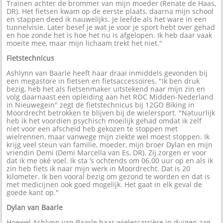
Trainen achter de brommer van mijn moeder (Renate de Haas,
DR). Het fietsen kwam op de eerste plaats, daarna mijn school
en stappen deed ik nauwelijks. Je leefde als het ware in een
tunnelvisie. Later besef je wat je voor je sport hebt over gehad
en hoe zonde het is hoe het nu is afgelopen. Ik heb daar vaak
moeite mee, maar mijn lichaam trekt het niet."
Fietstechnicus
Ashlynn van Baarle heeft haar draai inmiddels gevonden bij
een megastore in fietsen en fietsaccessoires. "Ik ben druk
bezig, heb het als fietsenmaker uitstekend naar mijn zin en
volg daarnaast een opleiding aan het ROC Midden-Nederland
in Nieuwegein" zegt de fietstechnicus bij 12GO Biking in
Moordrecht betrokken te blijven bij de wielersport. "Natuurlijk
heb ik het voordien psychisch moeilijk gehad omdat ik zelf
niet voor een afscheid heb gekozen te stoppen met
wielrennen, maar vanwege mijn ziekte wel moest stoppen. Ik
krijg veel steun van familie, moeder, mijn broer Dylan en mijn
vriendin Demi (Demi Marcella van Es, DR). Zij zorgen er voor
dat ik me oké voel. Ik sta ’s ochtends om 06.00 uur op en als ik
zin heb fiets ik naar mijn werk in Moordrecht. Dat is 20
kilometer. Ik ben vooral bezig om gezond te worden en dat is
met medicijnen ook goed mogelijk. Het gaat in elk geval de
goede kant op."
Dylan van Baarle
Hoewel Ashlynn van Baarle haar wielercarrière in duigen zag