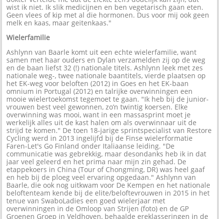
wist ik niet. Ik slik medicijnen en ben vegetarisch gaan eten.
Geen vlees of kip met al die hormonen. Dus voor mij ook geen
melk en kaas, maar geitenkaas."
Wielerfamilie
Ashlynn van Baarle komt uit een echte wielerfamilie, want
samen met haar ouders en Dylan verzamelden zij op de weg
en de baan liefst 32 (!) nationale titels. Ashlynn leek met zes
nationale weg-, twee nationale baantitels, vierde plaatsen op
het EK-weg voor beloften (2012) in Goes en het EK-baan
omnium in Portugal (2012) en talrijke overwinningen een
mooie wielertoekomst tegemoet te gaan. "Ik heb bij de junior-
vrouwen best veel gewonnen, zo’n twintig koersen. Elke
overwinning was mooi, want in een massasprint moet je
werkelijk alles uit de kast halen om als overwinnaar uit de
strijd te komen." De toen 18-jarige sprintspecialist van Restore
Cycling werd in 2013 ingelijfd bij de Finse wielerformatie
Faren-Let's Go Finland onder Italiaanse leiding. "De
communicatie was gebrekkig, maar desondanks heb ik in dat
jaar veel geleerd en het prima naar mijn zin gehad. De
etappekoers in China (Tour of Chongming, DR) was heel gaaf
en heb bij de ploeg veel ervaring opgedaan." Ashlynn van
Baarle, die ook nog uitkwam voor De Kempen en het nationale
beloftenteam kende bij de elite/beloftevrouwen in 2015 in het
tenue van SwaboLadies een goed wielerjaar met
overwinningen in de Omloop van Strijen (foto) en de GP
Groenen Groep in Veldhoven, behaalde ereklasseringen in de