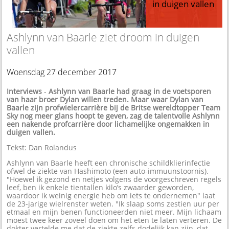
in duigen vallen
Ashlynn van Baarle ziet droom in duigen
vallen
Woensdag 27 december 2017
Interviews
-
Ashlynn van Baarle had graag in de voetsporen
van haar broer Dylan willen treden. Maar waar Dylan van
Baarle zijn profwielercarrière bij de Britse wereldtopper Team
Sky nog meer glans hoopt te geven, zag de talentvolle Ashlynn
een nakende profcarrière door lichamelijke ongemakken in
duigen vallen.
Tekst: Dan Rolandus
Ashlynn van Baarle heeft een chronische schildklierinfectie
ofwel de ziekte van Hashimoto (een auto-immuunstoornis).
"Hoewel ik gezond en netjes volgens de voorgeschreven regels
leef, ben ik enkele tientallen kilo’s zwaarder geworden,
waardoor ik weinig energie heb om iets te ondernemen" laat
de 23-jarige wielrenster weten. "Ik slaap soms zestien uur per
etmaal en mijn benen functioneerden niet meer. Mijn lichaam
moest twee keer zoveel doen om het eten te laten verteren. De
dokter vertelde me dat de ziekte zelfs dodelijk kan zijn, dat