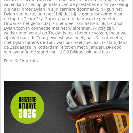
vallen kan zij volop genieten van de prestaties en ontwikkeling
die haar broer Dylan in zijn carrière doormaakt. "Ik gun het
Dylan van harte, ben heel blij dat hij is doorgestroomd naar
de top bij Team Sky. Super gaaf om daar van te genieten.
Ondanks het gemis dat ik niet meer kan fietsen, blijf ik door
Dylan toch in connectie met het wielrennen. Ik volg zijn
wedstrijden vooral op TV, dat is toch beter te volgen, maar we
zijn wel naar de Tour geweest, was heel gaaf. De ontmoeting
met Dylan tijdens de Tour was ook heel speciaal. Ik sta tijdens
de Zesdaagse in Rotterdam (4 tot en met 9 januari, DR) ook
een avond in de stand van 12GO Biking, ook heel leuk."
Foto: © Sportfoto