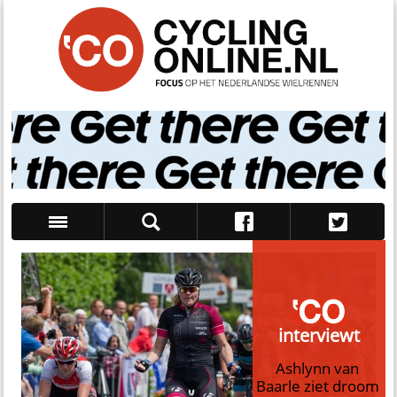
Zoek
interviewt
Ashlynn van
Baarle ziet droom