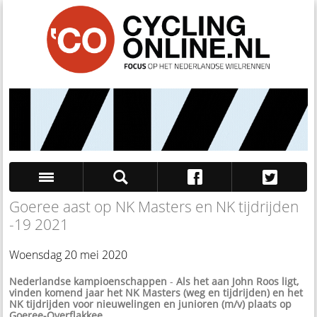
Goeree aast op NK Masters en NK tijdrijden
Zoek
-19 2021
Woensdag 20 mei 2020
Nederlandse kampioenschappen
-
Als het aan John Roos ligt,
vinden komend jaar het NK Masters (weg en tijdrijden) en het
NK tijdrijden voor nieuwelingen en junioren (m/v) plaats op
Goeree-Overflakkee.