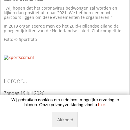
"Wij hopen dat het coronavirus bedwongen zal worden en
kijken dan positief uit naar 2021. We hebben een mooi
parcours liggen om deze evenementen te organiseren."
In 2019 organiseerde men op het Zuid-Hollandse eiland de
ploegentijdritten van de Nederlandse Loterij Clubcompetitie.
Foto: © Sportfoto
Eerder...
Zondag 19 juli 2026
Wij gebruiken cookies om u de best mogelijke ervaring te
bieden. Onze privacyverklaring vindt u
hier
.
Rens Teunissen van Manen pakt de dubbel op NK-MTB
Mae Cabaca sprint naar NK-zege op de Wollebrand
Akkoord
Zondag 28 juni 2026