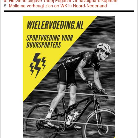
4 Herziene uitgave Tadej Pogacar Onnavolgbare kopman
5.
Mollema verheugt zich op WK in Noord-Nederland