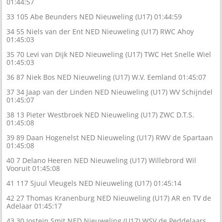
01:44:57
33 105 Abe Beunders NED Nieuweling (U17) 01:44:59
34 55 Niels van der Ent NED Nieuweling (U17) RWC Ahoy
01:45:03
35 70 Levi van Dijk NED Nieuweling (U17) TWC Het Snelle Wiel
01:45:03
36 87 Niek Bos NED Nieuweling (U17) W.V. Eemland 01:45:07
37 34 Jaap van der Linden NED Nieuweling (U17) WV Schijndel
01:45:07
38 13 Pieter Westbroek NED Nieuweling (U17) ZWC D.T.S.
01:45:08
39 89 Daan Hogenelst NED Nieuweling (U17) RWV de Spartaan
01:45:08
40 7 Delano Heeren NED Nieuweling (U17) Willebrord Wil
Vooruit 01:45:08
41 117 Sjuul Vleugels NED Nieuweling (U17) 01:45:14
42 27 Thomas Kranenburg NED Nieuweling (U17) AR en TV de
Adelaar 01:45:17
43 30 Jostein Smit NED Nieuweling (U17) WSV de Peddelaars