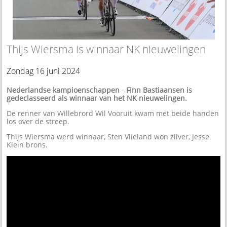
Thijs Wiersma is winnaar NK nieuwelingen
Zondag 16 juni 2024
Nederlandse kampioenschappen
-
Finn Bastiaansen is
gedeclasseerd als winnaar van het NK nieuwelingen.
De renner van Willebrord Wil Vooruit kwam met beide handen
los over de streep.
Thijs Wiersma werd winnaar, Sten Vlieland won zilver, Jesse
Klein brons.