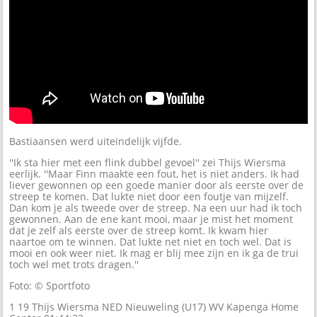
Bastiaansen werd uiteindelijk vijfde.
''Ik sta hier met een flink dubbel gevoel'' zei Thijs Wiersma
eerlijk. ''Maar Finn maakte een fout, het is niet anders. Ik had
liever gewonnen op een goede manier door als eerste over de
streep te komen. Dat lukte niet door een foutje van mijzelf.
Dan kom je als tweede over de streep. Na een uur had ik toch
gewonnen. Aan de ene kant mooi, maar je mist het moment
dat je zelf als eerste over de streep komt. Ik kwam hier
naartoe om te winnen. Dat lukte net niet en toch wel. Dat is
mooi en ook weer niet. Ik mag er blij mee zijn en ik ga de trui
toch wel met trots dragen.''
Foto: © Sportfoto
1 19 Thijs Wiersma NED Nieuweling (U17) WV Kapenga Home