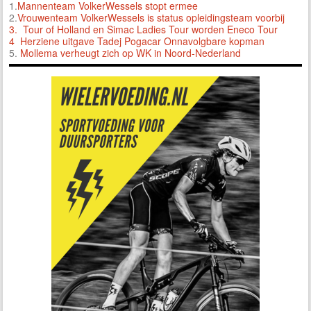
1.
Mannenteam VolkerWessels stopt ermee
2.
Vrouwenteam VolkerWessels is status opleidingsteam voorbij
3.
Tour of Holland en Simac Ladies Tour worden Eneco Tour
4 Herziene uitgave Tadej Pogacar Onnavolgbare kopman
5.
Mollema verheugt zich op WK in Noord-Nederland