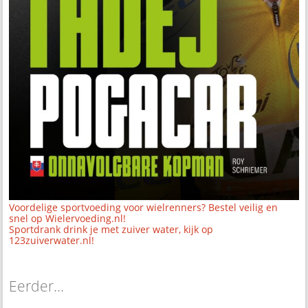
Voordelige sportvoeding voor wielrenners? Bestel veilig en
snel op Wielervoeding.nl!
Sportdrank drink je met zuiver water, kijk op
123zuiverwater.nl!
Eerder...