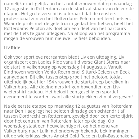
namelijk exact gelijk aan het aantal vrouwen dat op maandag
12 augustus in Rotterdam aan de start zal staan van de eerste
etappe. Het grote verschil is uiteraard dat de rensters
professional zijn en het Rotterdams Peloton net leert fietsen.
Waar de profs met de gele trui in gedachten fietsen, heeft het
Rotterdams Peloton als doel om een deel van het parcours
met de fiets te gaan afleggen. Na afloop van het programma
mogen de vrouwen hun nieuwe Liv-fiets behouden.
Liv Ride
Ook voor sportieve recreanten biedt Liv een uitdaging. Liv
organiseert een Ladies Ride vanuit diverse Giant Stores naar
de start in Valkenburg op woensdag 14 augustus. Vanuit
Eindhoven worden Venlo, Roermond, Sittard-Geleen en Beek
aangedaan. Bij elke tussenstop groeit het peloton, totdat
uiteindelijk ook hier 154 vrouwen de startstreep bereiken in
Valkenburg. Alle deelnemers krijgen bovendien een Liv-
wielershirt cadeau. Het belooft een gezellig en sportief
evenement te worden, want alle startplekken zijn al vergeven!
Na de eerste etappe op maandag 12 augustus van Rotterdam
naar Den Haag legt het peloton dinsdag een ochtendrit af
tussen Dordrecht en Rotterdam, gevolgd door een korte tijdrit
door het centrum van Rotterdam later op de dag. Op
woensdag staat een heuvelachtige rit op het menu van
Valkenburg naar Luik met onderweg bekende beklimmingen
uit de wielerklassiekers Amstel Gold Race en Luik-Bastenaken-