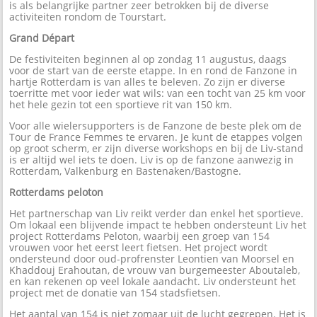
is als belangrijke partner zeer betrokken bij de diverse
activiteiten rondom de Tourstart.
Grand Départ
De festiviteiten beginnen al op zondag 11 augustus, daags
voor de start van de eerste etappe. In en rond de Fanzone in
hartje Rotterdam is van alles te beleven. Zo zijn er diverse
toerritte met voor ieder wat wils: van een tocht van 25 km voor
het hele gezin tot een sportieve rit van 150 km.
Voor alle wielersupporters is de Fanzone de beste plek om de
Tour de France Femmes te ervaren. Je kunt de etappes volgen
op groot scherm, er zijn diverse workshops en bij de Liv-stand
is er altijd wel iets te doen. Liv is op de fanzone aanwezig in
Rotterdam, Valkenburg en Bastenaken/Bastogne.
Rotterdams peloton
Het partnerschap van Liv reikt verder dan enkel het sportieve.
Om lokaal een blijvende impact te hebben ondersteunt Liv het
project Rotterdams Peloton, waarbij een groep van 154
vrouwen voor het eerst leert fietsen. Het project wordt
ondersteund door oud-profrenster Leontien van Moorsel en
Khaddouj Erahoutan, de vrouw van burgemeester Aboutaleb,
en kan rekenen op veel lokale aandacht. Liv ondersteunt het
project met de donatie van 154 stadsfietsen.
Het aantal van 154 is niet zomaar uit de lucht gegrepen. Het is