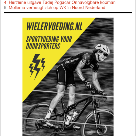
4 Herziene uitgave Tadej Pogacar Onnavolgbare kopman
5.
Mollema verheugt zich op WK in Noord-Nederland