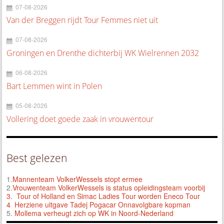
07-08-2026
Van der Breggen rijdt Tour Femmes niet uit
07-08-2026
Groningen en Drenthe dichterbij WK Wielrennen 2032
06-08-2026
Bart Lemmen wint in Polen
05-08-2026
Vollering doet goede zaak in vrouwentour
Best gelezen
1.
Mannenteam VolkerWessels stopt ermee
2.
Vrouwenteam VolkerWessels is status opleidingsteam voorbij
3.
Tour of Holland en Simac Ladies Tour worden Eneco Tour
4 Herziene uitgave Tadej Pogacar Onnavolgbare kopman
5.
Mollema verheugt zich op WK in Noord-Nederland