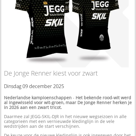
De Jonge Renner kiest voor zwart
Dinsdag 09 december 2025
Nederlandse kampioenschappen
-
Het bekende rood-wit werd
al ingewisseld voor wit-groen, maar De Jonge Renner herken je
in 2026 aan een zwart tricot.
Daarmee zal JEGG-SKIL-DJR in het nieuwe wegseizoen in alle
categorieën met een vernieuwde kledinglijn in de vele
wedstrijden aan de start verschijnen.
De keuze voor de nieuwe kledinglijn is ook ingegeven door het