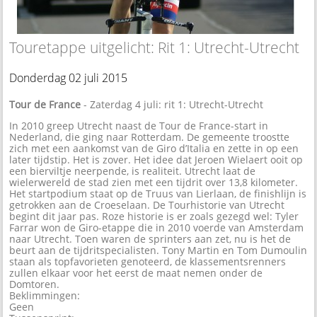
Touretappe uitgelicht: Rit 1: Utrecht-Utrecht
Donderdag 02 juli 2015
Tour de France
- Zaterdag 4 juli: rit 1: Utrecht-Utrecht
In 2010 greep Utrecht naast de Tour de France-start in
Nederland, die ging naar Rotterdam. De gemeente troostte
zich met een aankomst van de Giro d’Italia en zette in op een
later tijdstip. Het is zover. Het idee dat Jeroen Wielaert ooit op
een bierviltje neerpende, is realiteit. Utrecht laat de
wielerwereld de stad zien met een tijdrit over 13,8 kilometer.
Het startpodium staat op de Truus van Lierlaan, de finishlijn is
getrokken aan de Croeselaan. De Tourhistorie van Utrecht
begint dit jaar pas. Roze historie is er zoals gezegd wel: Tyler
Farrar won de Giro-etappe die in 2010 voerde van Amsterdam
naar Utrecht. Toen waren de sprinters aan zet, nu is het de
beurt aan de tijdritspecialisten. Tony Martin en Tom Dumoulin
staan als topfavorieten genoteerd, de klassementsrenners
zullen elkaar voor het eerst de maat nemen onder de
Domtoren.
Beklimmingen:
Geen