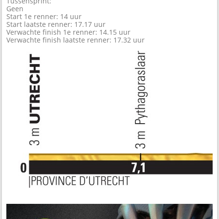
Tussensprint:
Geen
Start 1e renner: 14 uur
Start laatste renner: 17.17 uur
Verwachte finish 1e renner: 14.15 uur
Verwachte finish laatste renner: 17.32 uur