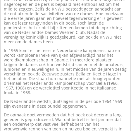
nageroepen en de pers is bepaald niet enthousiast om het
mild te zeggen. Zelfs de KNWU besteedt geen aandacht aan
de ontluikende fietsactiviteiten van de dames. Hoe moeizaam
die eerste jaren gaan en hoeveel tegenwerking er is geweest
kan de lezer terugvinden in dit boek. Toch laten de
pioniersters het er niet bij zitten en komen tot de oprichting
van de Nederlandse Dames Wielren Club. Nadat de
vereniging koninklijk is goedgekeurd, kan ook de KNWU niet
meer om de dames heen.
In 1965 komt er het eerste Nederlandse kampioenschap en
wordt kampioene Ineke van IJken afgevaardigd naar het
wereldkampioenschap in Spanje. In meerdere plaatsen
krijgen de dames ook hun wedstrijd samen met de amateurs,
junioren en nieuwelingen.n. In het midden van de jaren zestig
verschijnen ook de Zeeuwse zusters Bella en Keetie Hage in
het peloton. Die staan hun mannetje met als hoogtepunten
driemaal het Nederlands kampioenschap voor Bella (1966,
1967, 1968) en de wereldtitel voor Keetie in het Italiaanse
Imola in 1968.
De Nederlandse wedstrijduitslagen in de periode 1964-1969
zijn eveneens in deze bundel opgenomen.
De opmaak doet vermoeden dat het boek ook decennia lang
geleden is geproduceerd. Wat dat betreft is het jammer dat
een onderwerp dat vast veel liefhebbers van het
vrouwenwielrennen van toen en nu zou boeien, verpakt is in