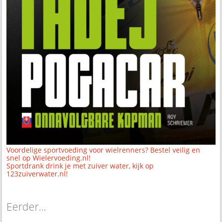
Voordelige sportvoeding voor wielrenners? Bestel veilig en
snel op Wielervoeding.nl!
Sportdrank drink je met zuiver water, kijk op
123zuiverwater.nl!
Eerder...