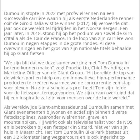
Dumoulin stopte in 2022 met profwielrennen na een
succesvolle carrière waarin hij als eerste Nederlandse renner
ooit de Giro d'Italia wist te winnen (2017). Hij veroverde dat
jaar ook de wereldtitel tijdrijden in het Noorse Bergen. Een
jaar later, in 2018, stond hij op het podium van zowel de Giro
d'Italia als de Tour de France. In de loop van zijn carrière won
Dumoulin negen etappes in de grote rondes. Al deze
overwinningen en het gros van zijn nationale titels behaalde
hij op Giant-fietsen.
“We zijn blij dat we deze samenwerking met Tom Dumoulin
bekend kunnen maken”, zegt Phoebe Liu, Chief Branding en
Marketing Officer van de Giant Group. “Hij bereikte de top van
de wielersport en hielp ons om innovatieve, high-performance
producten te creëren waarmee we de concurrentie een stap
voor bleven. Na zijn afscheid als prof heeft Tom zijn liefde
voor de fietssport teruggevonden. We zijn ervan overtuigd dat
hij een inspiratie zal zijn voor mensen over de hele wereld.”
Als wereldwijde Giant-ambassadeur zal Dumoulin samen met
Giant evenementen bijwonen en actief zijn binnen diverse
fietsdisciplines, waaronder wielrennen, gravel en
mountainbiken. Hij werkt ook als televisieanalist voor de NOS
en is betrokken bij een fietspark in Sittard, niet ver van zijn
huis in Maastricht. Het Tom Dumoulin Bike Park bestaat uit
een 3,2 kilometer lang wegparcours en is ook ingericht op