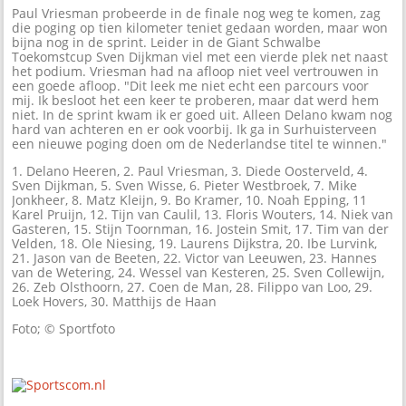
Paul Vriesman probeerde in de finale nog weg te komen, zag
die poging op tien kilometer teniet gedaan worden, maar won
bijna nog in de sprint. Leider in de Giant Schwalbe
Toekomstcup Sven Dijkman viel met een vierde plek net naast
het podium. Vriesman had na afloop niet veel vertrouwen in
een goede afloop. "Dit leek me niet echt een parcours voor
mij. Ik besloot het een keer te proberen, maar dat werd hem
niet. In de sprint kwam ik er goed uit. Alleen Delano kwam nog
hard van achteren en er ook voorbij. Ik ga in Surhuisterveen
een nieuwe poging doen om de Nederlandse titel te winnen."
1. Delano Heeren, 2. Paul Vriesman, 3. Diede Oosterveld, 4.
Sven Dijkman, 5. Sven Wisse, 6. Pieter Westbroek, 7. Mike
Jonkheer, 8. Matz Kleijn, 9. Bo Kramer, 10. Noah Epping, 11
Karel Pruijn, 12. Tijn van Caulil, 13. Floris Wouters, 14. Niek van
Gasteren, 15. Stijn Toornman, 16. Jostein Smit, 17. Tim van der
Velden, 18. Ole Niesing, 19. Laurens Dijkstra, 20. Ibe Lurvink,
21. Jason van de Beeten, 22. Victor van Leeuwen, 23. Hannes
van de Wetering, 24. Wessel van Kesteren, 25. Sven Collewijn,
26. Zeb Olsthoorn, 27. Coen de Man, 28. Filippo van Loo, 29.
Loek Hovers, 30. Matthijs de Haan
Foto; © Sportfoto