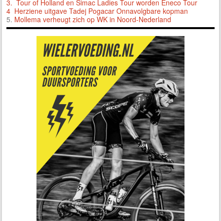
3.
Tour of Holland en Simac Ladies Tour worden Eneco Tour
4 Herziene uitgave Tadej Pogacar Onnavolgbare kopman
5.
Mollema verheugt zich op WK in Noord-Nederland