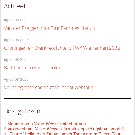
Actueel
07-08-2026
Van der Breggen rijdt Tour Femmes niet uit
07-08-2026
Groningen en Drenthe dichterbij WK Wielrennen 2032
06-08-2026
Bart Lemmen wint in Polen
05-08-2026
Vollering doet goede zaak in vrouwentour
Best gelezen
1.
Mannenteam VolkerWessels stopt ermee
2.
Vrouwenteam VolkerWessels is status opleidingsteam voorbij
3.
Tour of Holland en Simac Ladies Tour worden Eneco Tour