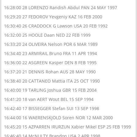
16:28:00 28 LORENZO Randish Abdul PAN 24 MAY 1997
16:29:20 27 FEDOROV Yevgeniy KAZ 16 FEB 2000
16:30:40 26 CRADDOCK G Lawson USA 20 FEB 1992
16:32:00 25 HOOLE Daan NED 22 FEB 1999
16:33:20 24 OLIVEIRA Nelson POR 6 MAR 1989
16:34:40 23 ARMIRAIL Bruno FRA 11 APR 1994
16:36:00 22 ASGREEN Kasper DEN 8 FEB 1995
16:37:20 21 DENNIS Rohan AUS 28 MAY 1990
16:38:40 20 CATTANEO Mattia ITA 25 OCT 1990
16:40:00 19 TARLING Joshua GBR 15 FEB 2004
16:41:20 18 van AERT Wout BEL 15 SEP 1994
16:42:40 17 BISSEGGER Stefan SUI 13 SEP 1998
16:44:00 16 WAERENSKJOLD Soren NOR 12 MAR 2000
16:45:20 15 AZPARREN IRURZUN Xabier Mikel ESP 25 FEB 1999
16:46:40 14 McNULTY Brandon USA 2 APR 1998