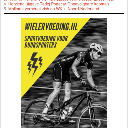
4 Herziene uitgave Tadej Pogacar Onnavolgbare kopman
5.
Mollema verheugt zich op WK in Noord-Nederland