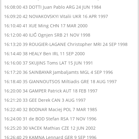
16:08:00 43 DOTTI Juan Pablo ARG 24 JUN 1984
16:09:20 42 NOVAKOVSKYI Vitalii UKR 16 APR 1997
16:10:40 41 XUE Ming CHN 17 MAR 2000
16:12:00 40 ILIĆ Ognjen SRB 21 NOV 1998
16:13:20 39 ROUGIER-LAGANE Christopher MRI 24 SEP 1998
16:14:40 38 HEALY Ben IRL 11 SEP 2000
16:16:00 37 SKUJINS Toms LAT 15 JUN 1991
16:17:20 36 SAINBAYAR Jambaljamts MGL 4 SEP 1996
16:18:40 35 GIANNOUTSOS Miltiadis GRE 18 AUG 1997
16:20:00 34 GAMPER Patrick AUT 18 FEB 1997
16:21:20 33 GEE Derek CAN 3 AUG 1997
16:22:40 32 BODNAR Maciej POL 7 MAR 1985
16:24:00 31 de BOD Stefan RSA 17 NOV 1996
16:25:20 30 VACEK Mathias CZE 12 JUN 2002
16:26:40 29 KAMNA Lennard GER 9 SEP 1996