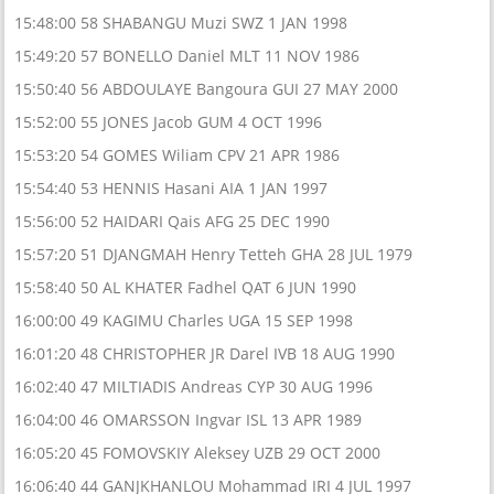
15:48:00 58 SHABANGU Muzi SWZ 1 JAN 1998
15:49:20 57 BONELLO Daniel MLT 11 NOV 1986
15:50:40 56 ABDOULAYE Bangoura GUI 27 MAY 2000
15:52:00 55 JONES Jacob GUM 4 OCT 1996
15:53:20 54 GOMES Wiliam CPV 21 APR 1986
15:54:40 53 HENNIS Hasani AIA 1 JAN 1997
15:56:00 52 HAIDARI Qais AFG 25 DEC 1990
15:57:20 51 DJANGMAH Henry Tetteh GHA 28 JUL 1979
15:58:40 50 AL KHATER Fadhel QAT 6 JUN 1990
16:00:00 49 KAGIMU Charles UGA 15 SEP 1998
16:01:20 48 CHRISTOPHER JR Darel IVB 18 AUG 1990
16:02:40 47 MILTIADIS Andreas CYP 30 AUG 1996
16:04:00 46 OMARSSON Ingvar ISL 13 APR 1989
16:05:20 45 FOMOVSKIY Aleksey UZB 29 OCT 2000
16:06:40 44 GANJKHANLOU Mohammad IRI 4 JUL 1997