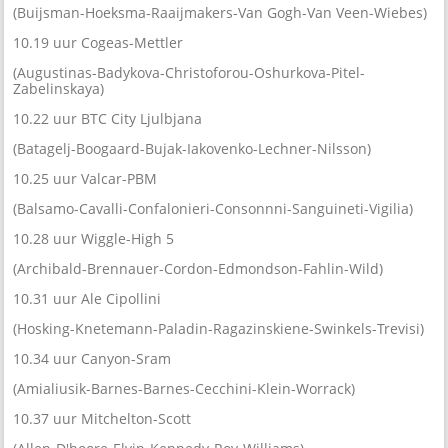
(Buijsman-Hoeksma-Raaijmakers-Van Gogh-Van Veen-Wiebes)
10.19 uur Cogeas-Mettler
(Augustinas-Badykova-Christoforou-Oshurkova-Pitel-
Zabelinskaya)
10.22 uur BTC City Ljulbjana
(Batagelj-Boogaard-Bujak-Iakovenko-Lechner-Nilsson)
10.25 uur Valcar-PBM
(Balsamo-Cavalli-Confalonieri-Consonnni-Sanguineti-Vigilia)
10.28 uur Wiggle-High 5
(Archibald-Brennauer-Cordon-Edmondson-Fahlin-Wild)
10.31 uur Ale Cipollini
(Hosking-Knetemann-Paladin-Ragazinskiene-Swinkels-Trevisi)
10.34 uur Canyon-Sram
(Amialiusik-Barnes-Barnes-Cecchini-Klein-Worrack)
10.37 uur Mitchelton-Scott