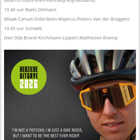
(Allen-D'hoore-Elvin-Kennedy-Roy-Williams)
10.40 uur Boels-Dolmans
(Blaak-Canuel-Dideriksen-Majerus-Pieters-Van der Breggen)
10.43 uur Sunweb
(Van Dijk-Brand-Kirchmann-Lippert-Mathiesen-Rivera)