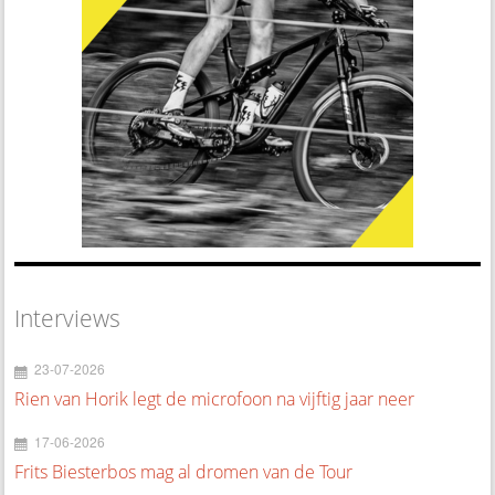
Interviews
23-07-2026
Rien van Horik legt de microfoon na vijftig jaar neer
17-06-2026
Frits Biesterbos mag al dromen van de Tour