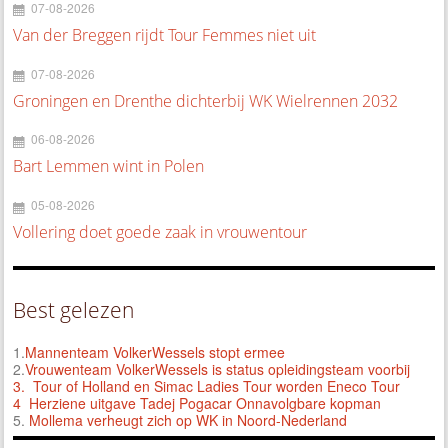
07-08-2026
Van der Breggen rijdt Tour Femmes niet uit
07-08-2026
Groningen en Drenthe dichterbij WK Wielrennen 2032
06-08-2026
Bart Lemmen wint in Polen
05-08-2026
Vollering doet goede zaak in vrouwentour
Best gelezen
1.
Mannenteam VolkerWessels stopt ermee
2.
Vrouwenteam VolkerWessels is status opleidingsteam voorbij
3.
Tour of Holland en Simac Ladies Tour worden Eneco Tour
4 Herziene uitgave Tadej Pogacar Onnavolgbare kopman
5.
Mollema verheugt zich op WK in Noord-Nederland