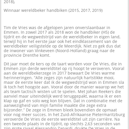
2018),
Winnaar wereldbeker handbiken (2015, 2017, 2019)
Tim de Vries was de afgelopen jaren onverslaanbaar in
Emmen. In zowel 2017 als 2018 won de handbiker (H5) de
tijdrit en de wegwedstrijd van de wereldbeker in eigen land,
terwijl hij in het eerste jaar ook het eindklassement van de
wereldbeker veiligstelde op de Meerdijk. Niet zo gek dus dat
de inwoner van Vinkeveen (Noord-Holland) graag naar de
provincie Drenthe komt.
Dit jaar moet de kers op de taart worden voor De Vries, die in
Emmen zijn derde wereldtitel op rij hoopt te veroveren. Vooral
aan de wereldbekerzege in 2017 bewaart De Vries warme
herinneringen. “Alle zeges zijn natuurlijk hartstikke mooi,
maar de eerste keer dat ik de wegwedstrijd won in Emmen sla
ik toch het hoogste aan. Vooral door de manier waarop we het
als team tactisch wisten uit te spelen. Met Johan Reekers die
aanviel maar uiteindelijk werd teruggepakt, waarna ik er een
klap op gaf en solo weg kon blijven. Dat in combinatie met de
aanwezigheid van mijn familie maakte die zege extra
bijzonder.” De zege in Emmen bleek bovendien de opmaat
voor nog meer succes. In het Zuid-Afrikaanse Pietermaritzburg
veroverde De Vries de eerste wereldtitel uit zijn carrière. Na
een tweede plaats in de tijdrit, op slechts 2,63 seconden van
zijn grote rivaal Alessandro Zanardi, drukte De Vries in de