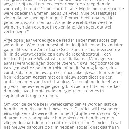
wegrace zijn wiel net iets eerder over de streep dan de
voormalig Formule 1-coureur uit Italië. Mede met dank aan de
wereldbeker in Emmen, aldus De Vries. “Alle puzzelstukjes
vielen dat seizoen op hun plek. Emmen heeft daar wel in
geholpen, vooral mentaal. Als je de wereldbeker weet te
winnen en dan ook nog in eigen land, dan geeft dat wel
vertrouwen.”
Afgelopen jaar verdedigde de Nederlander met succes zijn
wereldtitel. Wederom moest hij in de tijdrit iemand voor laten
gaan, dit keer de Amerikaan Oscar Sanchez, maar veroverde
hij in de wegwedstrijd opnieuw de regenboogtrui. Toch
besloot hij na de WK-winst in het Italiaanse Maniago een
aantal veranderingen door te voeren. “Ik wil nog door tot de
Paralympische Spelen in Tokio of het liefst nog langer, dus
vond ik dat een nieuwe prikkel noodzakelijk was. In november
ben ik daarom gestart met een nieuw soort dieet en een
andere manier van krachttraining. Die combinatie heeft voor
mij voor nieuwe energie gezorgd. Ik voel me fitter en sterker
dan ooit.” Met hernieuwde energie keert De Vries in
september terug in Emmen.
Om voor de derde keer wereldkampioen te worden laat de
handbiker niets aan het toeval over. De Vries wil bovendien
eindelijk eens de wereldtitel in het tijdrijden veroveren. Kijk
daarom niet raar op als je binnenkort een handbiker met
vliegende vaart door het centrum ziet rijden. De Vries: “Ik wil
het nieuwe parcours op film hebben, zodat ik het daarna in