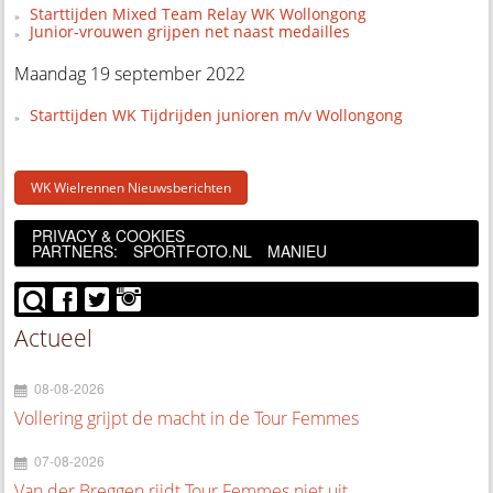
Starttijden Mixed Team Relay WK Wollongong
Junior-vrouwen grijpen net naast medailles
Maandag 19 september 2022
Starttijden WK Tijdrijden junioren m/v Wollongong
WK Wielrennen Nieuwsberichten
PRIVACY & COOKIES
PARTNERS:
SPORTFOTO.NL
MANIEU
Actueel
08-08-2026
Vollering grijpt de macht in de Tour Femmes
07-08-2026
Van der Breggen rijdt Tour Femmes niet uit